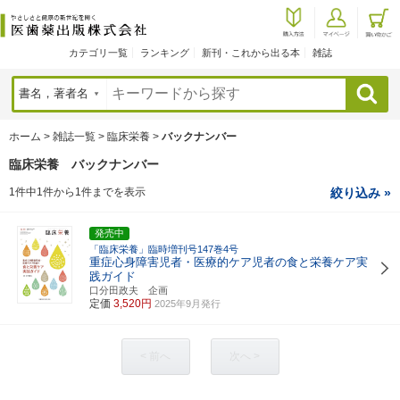
カテゴリ一覧
ランキング
新刊・これから出る本
雑誌
検索
ホーム
>
雑誌一覧
>
臨床栄養
>
バックナンバー
臨床栄養 バックナンバー
1件中1件から1件までを表示
絞り込み »
発売中
「臨床栄養」臨時増刊号147巻4号
重症心身障害児者・医療的ケア児者の食と栄養ケア実
践ガイド
口分田政夫 企画
定価
3,520円
2025年9月発行
< 前へ
次へ >