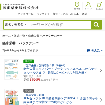
カテゴリ一覧
ランキング
新刊・これから出る本
雑誌
検索
ホーム
>
雑誌一覧
>
臨床栄養
>
バックナンバー
臨床栄養 バックナンバー
2件中1件から2件までを表示
絞り込み »
発売中
「臨床栄養」臨時増刊号第148巻6号
老年栄養エキスパートブック
マッスルヘルスからデジ
タルヘルスまで 最新コンセンサスを読み解く
前田圭介 企画
定価
3,520円
2026年5月発行
品切れ
「臨床栄養」別冊
JCNセレクト10
高齢者栄養ケアUPDATE
介護予防から
終末期まで栄養ケアの現在がわかる