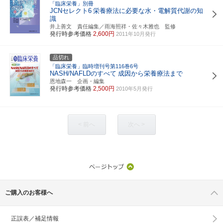
「臨床栄養」別冊
JCNセレクト6
栄養療法に必要な水・電解質代謝の知
識
井上善文 責任編集／雨海照祥・佐々木雅也 監修
発行時参考価格
2,600円
2011年10月発行
品切れ
「臨床栄養」臨時増刊号第116巻6号
NASH/NAFLDのすべて
成因から栄養療法まで
恩地森一 企画・編集
発行時参考価格
2,500円
2010年5月発行
< 前へ
次へ >
ご購入のお客様へ
正誤表／補足情報