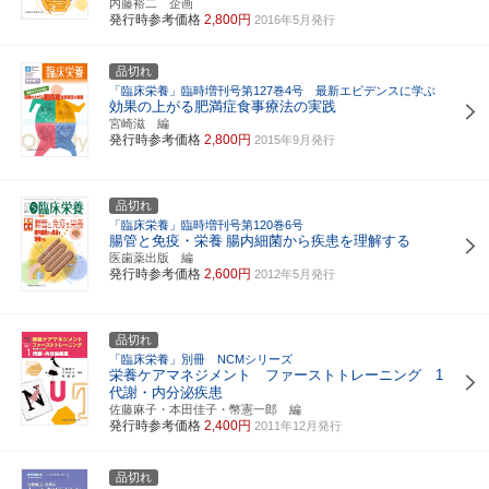
内藤裕二 企画
発行時参考価格
2,800円
2016年5月発行
品切れ
「臨床栄養」臨時増刊号第127巻4号 最新エビデンスに学ぶ
効果の上がる肥満症食事療法の実践
宮崎滋 編
発行時参考価格
2,800円
2015年9月発行
品切れ
「臨床栄養」臨時増刊号第120巻6号
腸管と免疫・栄養
腸内細菌から疾患を理解する
医歯薬出版 編
発行時参考価格
2,600円
2012年5月発行
品切れ
「臨床栄養」別冊 NCMシリーズ
栄養ケアマネジメント ファーストトレーニング 1
代謝・内分泌疾患
佐藤麻子・本田佳子・幣憲一郎 編
発行時参考価格
2,400円
2011年12月発行
品切れ