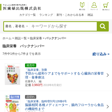
カテゴリ一覧
ランキング
新刊・これから出る本
雑誌
検索
ホーム
>
雑誌一覧
>
臨床栄養
>
バックナンバー
臨床栄養 バックナンバー
7件中1件から7件までを表示
絞り込み »
発売中
「臨床栄養」別冊
予防から緩和ケアまでをサポートする
心臓病の栄養管
理・食事療法
佐藤幸人 編
定価
3,960円
2019年8月発行
品切れ
「臨床栄養」臨時増刊号128巻6号
脳腸相関
各種メディエーター，腸内フローラから食品
の機能性まで