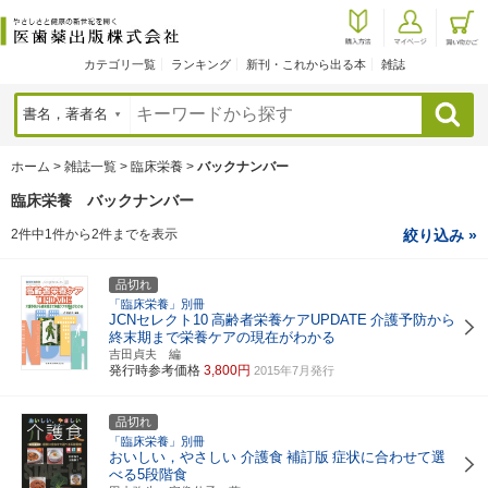
カテゴリ一覧
ランキング
新刊・これから出る本
雑誌
検索
ホーム
>
雑誌一覧
>
臨床栄養
>
バックナンバー
臨床栄養 バックナンバー
2件中1件から2件までを表示
絞り込み »
品切れ
「臨床栄養」別冊
JCNセレクト10
高齢者栄養ケアUPDATE
介護予防から
終末期まで栄養ケアの現在がわかる
吉田貞夫 編
発行時参考価格
3,800円
2015年7月発行
品切れ
「臨床栄養」別冊
おいしい，やさしい 介護食
補訂版
症状に合わせて選
べる5段階食