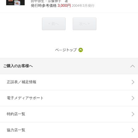
田中弥生・宗像伸子 著
発行時参考価格
3,000円
2004年3月発行
< 前へ
次へ >
ご購入のお客様へ
正誤表／補足情報
電子メディアサポート
特約店一覧
協力店一覧