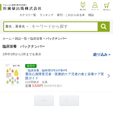
カテゴリ一覧
ランキング
新刊・これから出る本
雑誌
検索
ホーム
>
雑誌一覧
>
臨床栄養
>
バックナンバー
臨床栄養 バックナンバー
1件中1件から1件までを表示
絞り込み »
発売中
「臨床栄養」臨時増刊号147巻4号
重症心身障害児者・医療的ケア児者の食と栄養ケア実
践ガイド
口分田政夫 企画
定価
3,520円
2025年9月発行
< 前へ
次へ >