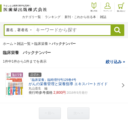
カテゴリ一覧
ランキング
新刊・これから出る本
雑誌
検索
ホーム
>
雑誌一覧
>
臨床栄養
>
バックナンバー
臨床栄養 バックナンバー
1件中1件から1件までを表示
絞り込み »
品切れ
「臨床栄養」臨時増刊号129巻4号
がんの栄養管理と栄養指導 エキスパートガイド
丸山道生 編
発行時参考価格
2,800円
2016年9月発行
< 前へ
次へ >