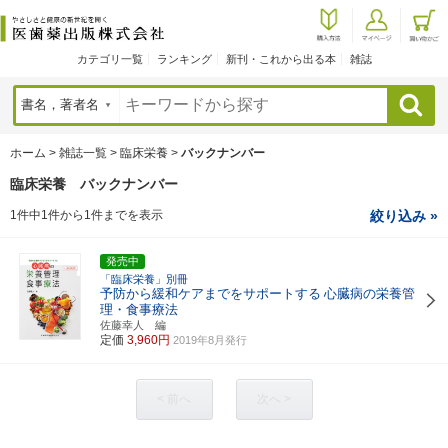
カテゴリ一覧
ランキング
新刊・これから出る本
雑誌
検索
ホーム
>
雑誌一覧
>
臨床栄養
>
バックナンバー
臨床栄養 バックナンバー
1件中1件から1件までを表示
絞り込み »
発売中
「臨床栄養」別冊
予防から緩和ケアまでをサポートする
心臓病の栄養管
理・食事療法
佐藤幸人 編
定価
3,960円
2019年8月発行
< 前へ
次へ >