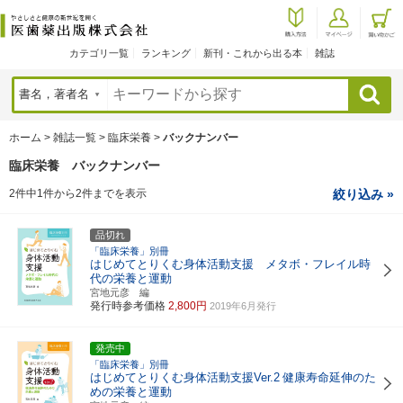
カテゴリ一覧
ランキング
新刊・これから出る本
雑誌
検索
ホーム
>
雑誌一覧
>
臨床栄養
>
バックナンバー
臨床栄養 バックナンバー
2件中1件から2件までを表示
絞り込み »
品切れ
「臨床栄養」別冊
はじめてとりくむ身体活動支援 メタボ・フレイル時
代の栄養と運動
宮地元彦 編
発行時参考価格
2,800円
2019年6月発行
発売中
「臨床栄養」別冊
はじめてとりくむ身体活動支援Ver.2
健康寿命延伸のた
めの栄養と運動