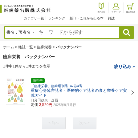
カテゴリ一覧
ランキング
新刊・これから出る本
雑誌
検索
ホーム
>
雑誌一覧
>
臨床栄養
>
バックナンバー
臨床栄養 バックナンバー
1件中1件から1件までを表示
絞り込み »
発売中
「臨床栄養」臨時増刊号147巻4号
重症心身障害児者・医療的ケア児者の食と栄養ケア実
践ガイド
口分田政夫 企画
定価
3,520円
2025年9月発行
< 前へ
次へ >