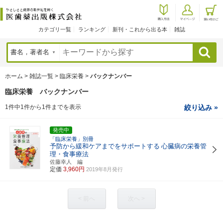
カテゴリ一覧
ランキング
新刊・これから出る本
雑誌
検索
ホーム
>
雑誌一覧
>
臨床栄養
>
バックナンバー
臨床栄養 バックナンバー
1件中1件から1件までを表示
絞り込み »
発売中
「臨床栄養」別冊
予防から緩和ケアまでをサポートする
心臓病の栄養管
理・食事療法
佐藤幸人 編
定価
3,960円
2019年8月発行
< 前へ
次へ >