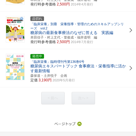
発行時参考価格
2,500円
2014年4月発行
品切れ
「臨床栄養」別冊 栄養指導・管理のためのスキルアップシリ
ーズ vol.2
糖尿病の最新食事療法のなぜに答える 実践編
本田佳子・村上文代・篁俊成・福井道明 編
発行時参考価格
2,500円
2014年7月発行
発売中
「臨床栄養」臨時増刊号第136巻6号
糖尿病エキスパートブック
食事療法・栄養指導に活か
す最新情報
森保道・土井悦子 企画
定価
3,190円
2020年5月発行
< 前へ
次へ >