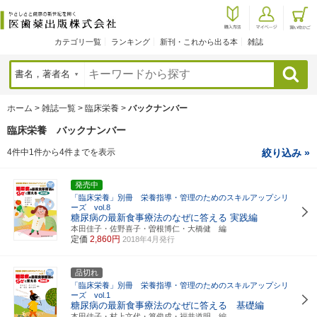
カテゴリ一覧
ランキング
新刊・これから出る本
雑誌
検索
ホーム
>
雑誌一覧
>
臨床栄養
>
バックナンバー
臨床栄養 バックナンバー
4件中1件から4件までを表示
絞り込み »
発売中
「臨床栄養」別冊 栄養指導・管理のためのスキルアップシリ
ーズ vol.8
糖尿病の最新食事療法のなぜに答える 実践編
本田佳子・佐野喜子・曽根博仁・大橋健 編
定価
2,860円
2018年4月発行
品切れ
「臨床栄養」別冊 栄養指導・管理のためのスキルアップシリ
ーズ vol.1
糖尿病の最新食事療法のなぜに答える 基礎編
本田佳子・村上文代・篁俊成・福井道明 編