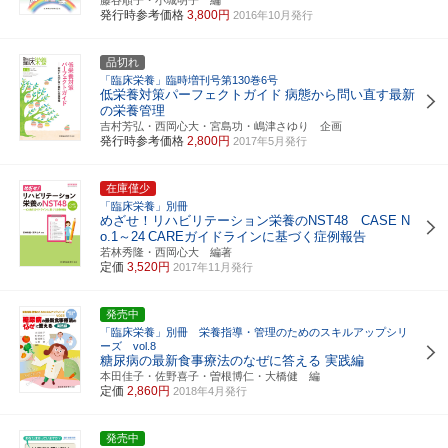
発行時参考価格
3,800円
2016年10月発行
品切れ
「臨床栄養」臨時増刊号第130巻6号
低栄養対策パーフェクトガイド
病態から問い直す最新
の栄養管理
吉村芳弘・西岡心大・宮島功・嶋津さゆり 企画
発行時参考価格
2,800円
2017年5月発行
在庫僅少
「臨床栄養」別冊
めざせ！リハビリテーション栄養のNST48 CASE N
o.1～24
CAREガイドラインに基づく症例報告
若林秀隆・西岡心大 編著
定価
3,520円
2017年11月発行
発売中
「臨床栄養」別冊 栄養指導・管理のためのスキルアップシリ
ーズ vol.8
糖尿病の最新食事療法のなぜに答える 実践編
本田佳子・佐野喜子・曽根博仁・大橋健 編
定価
2,860円
2018年4月発行
発売中