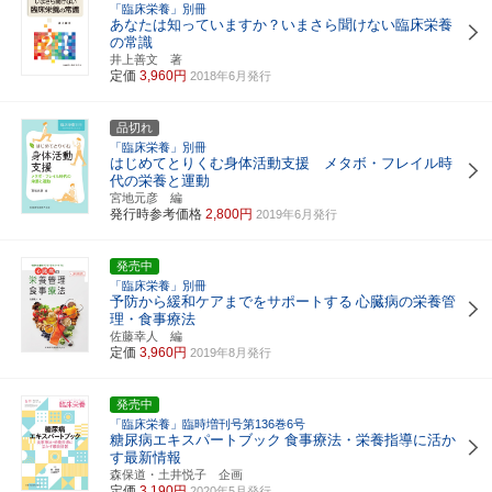
「臨床栄養」別冊
あなたは知っていますか？いまさら聞けない臨床栄養
の常識
井上善文 著
定価
3,960円
2018年6月発行
品切れ
「臨床栄養」別冊
はじめてとりくむ身体活動支援 メタボ・フレイル時
代の栄養と運動
宮地元彦 編
発行時参考価格
2,800円
2019年6月発行
発売中
「臨床栄養」別冊
予防から緩和ケアまでをサポートする
心臓病の栄養管
理・食事療法
佐藤幸人 編
定価
3,960円
2019年8月発行
発売中
「臨床栄養」臨時増刊号第136巻6号
糖尿病エキスパートブック
食事療法・栄養指導に活か
す最新情報
森保道・土井悦子 企画
定価
3,190円
2020年5月発行