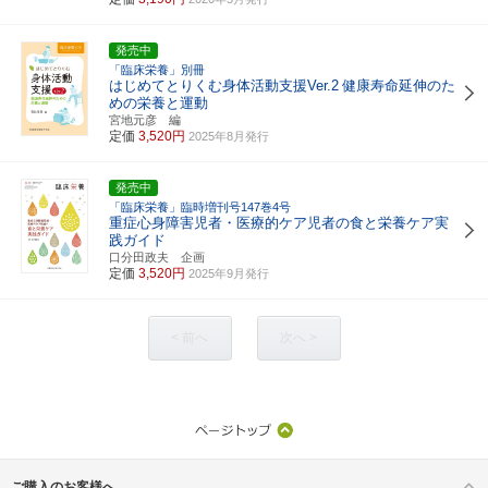
発売中
「臨床栄養」別冊
はじめてとりくむ身体活動支援Ver.2
健康寿命延伸のた
めの栄養と運動
宮地元彦 編
定価
3,520円
2025年8月発行
発売中
「臨床栄養」臨時増刊号147巻4号
重症心身障害児者・医療的ケア児者の食と栄養ケア実
践ガイド
口分田政夫 企画
定価
3,520円
2025年9月発行
< 前へ
次へ >
ご購入のお客様へ