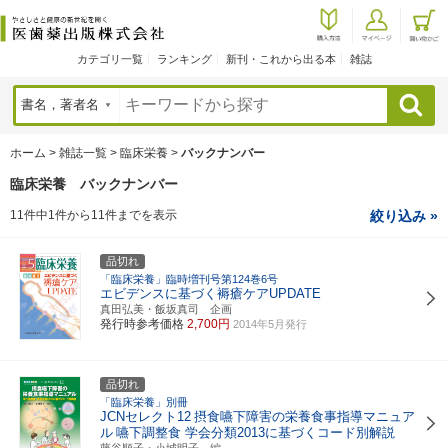
カテゴリ一覧
ランキング
新刊・これから出る本
雑誌
検索
ホーム
>
雑誌一覧
>
臨床栄養
>
バックナンバー
臨床栄養 バックナンバー
11件中1件から11件までを表示
絞り込み »
品切れ
「臨床栄養」臨時増刊号第124巻6号
エビデンスに基づく褥瘡ケアUPDATE
真田弘美・飯坂真司 企画
発行時参考価格
2,700円
2014年5月発行
品切れ
「臨床栄養」別冊
JCNセレクト12
摂食嚥下障害の栄養食事指導マニュア
ル
嚥下調整食 学会分類2013に基づくコード別解説
藤谷順子・小城明子 編