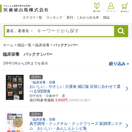
カテゴリ一覧
ランキング
新刊・これから出る本
雑誌
検索
ホーム
>
雑誌一覧
>
臨床栄養
>
バックナンバー
臨床栄養 バックナンバー
2件中1件から2件までを表示
絞り込み »
品切れ
「臨床栄養」別冊
おいしい，やさしい 介護食
補訂版
症状に合わせて選
べる5段階食
田中弥生・宗像伸子 著
発行時参考価格
3,000円
2004年3月発行
品切れ
「臨床栄養」別冊
真空調理・クックチル・クックフリーズ
新調理システ
ム おいしい・あんしんレシピ集