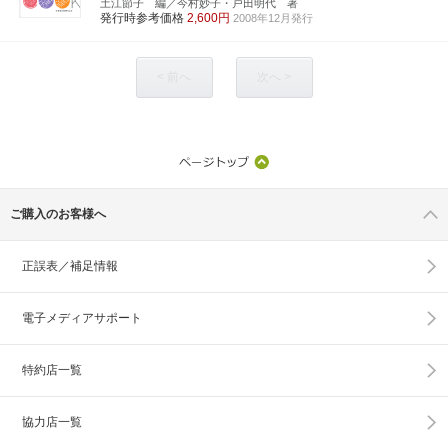
土江節子 編／今村妙子・戸田明代 著
発行時参考価格
2,600円
2008年12月発行
< 前へ
次へ >
ご購入のお客様へ
正誤表／補足情報
電子メディアサポート
特約店一覧
協力店一覧