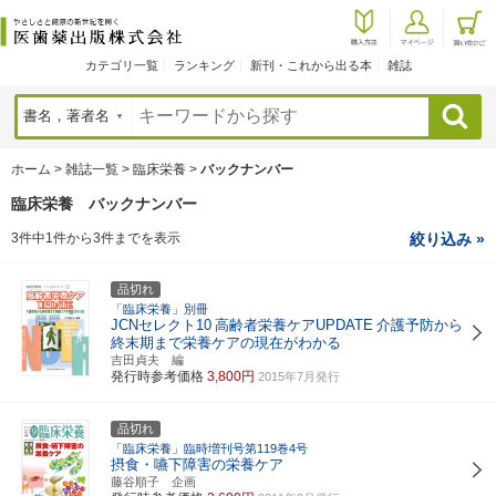
カテゴリ一覧
ランキング
新刊・これから出る本
雑誌
検索
ホーム
>
雑誌一覧
>
臨床栄養
>
バックナンバー
臨床栄養 バックナンバー
3件中1件から3件までを表示
絞り込み »
品切れ
「臨床栄養」別冊
JCNセレクト10
高齢者栄養ケアUPDATE
介護予防から
終末期まで栄養ケアの現在がわかる
吉田貞夫 編
発行時参考価格
3,800円
2015年7月発行
品切れ
「臨床栄養」臨時増刊号第119巻4号
摂食・嚥下障害の栄養ケア
藤谷順子 企画