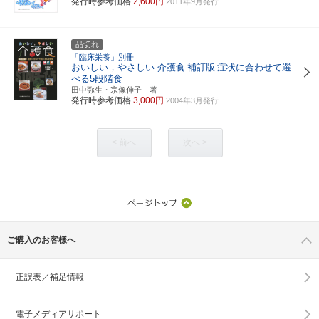
発行時参考価格
2,600円
2011年9月発行
品切れ
「臨床栄養」別冊
おいしい，やさしい 介護食
補訂版
症状に合わせて選
べる5段階食
田中弥生・宗像伸子 著
発行時参考価格
3,000円
2004年3月発行
< 前へ
次へ >
ご購入のお客様へ
正誤表／補足情報
電子メディアサポート