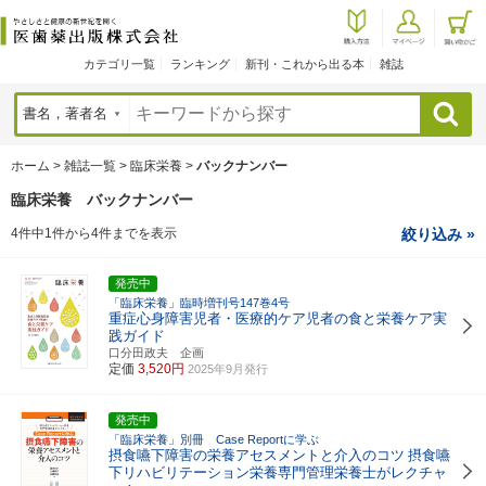
カテゴリ一覧
ランキング
新刊・これから出る本
雑誌
検索
ホーム
>
雑誌一覧
>
臨床栄養
>
バックナンバー
臨床栄養 バックナンバー
4件中1件から4件までを表示
絞り込み »
発売中
「臨床栄養」臨時増刊号147巻4号
重症心身障害児者・医療的ケア児者の食と栄養ケア実
践ガイド
口分田政夫 企画
定価
3,520円
2025年9月発行
発売中
「臨床栄養」別冊 Case Reportに学ぶ
摂食嚥下障害の栄養アセスメントと介入のコツ
摂食嚥
下リハビリテーション栄養専門管理栄養士がレクチャ