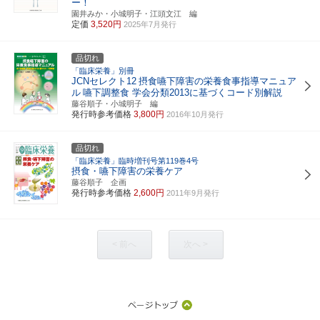
ー！
園井みか・小城明子・江頭文江 編
定価
3,520円
2025年7月発行
品切れ
「臨床栄養」別冊
JCNセレクト12
摂食嚥下障害の栄養食事指導マニュア
ル
嚥下調整食 学会分類2013に基づくコード別解説
藤谷順子・小城明子 編
発行時参考価格
3,800円
2016年10月発行
品切れ
「臨床栄養」臨時増刊号第119巻4号
摂食・嚥下障害の栄養ケア
藤谷順子 企画
発行時参考価格
2,600円
2011年9月発行
< 前へ
次へ >