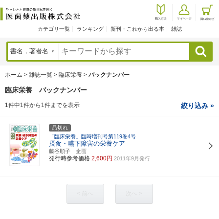
カテゴリ一覧
ランキング
新刊・これから出る本
雑誌
検索
ホーム
>
雑誌一覧
>
臨床栄養
>
バックナンバー
臨床栄養 バックナンバー
1件中1件から1件までを表示
絞り込み »
品切れ
「臨床栄養」臨時増刊号第119巻4号
摂食・嚥下障害の栄養ケア
藤谷順子 企画
発行時参考価格
2,600円
2011年9月発行
< 前へ
次へ >