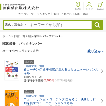
カテゴリ一覧
ランキング
新刊・これから出る本
雑誌
検索
ホーム
>
雑誌一覧
>
臨床栄養
>
バックナンバー
臨床栄養 バックナンバー
2件中1件から2件までを表示
絞り込み »
品切れ
「臨床栄養」別冊
食コーチング
食事相談が変わるコミュニケーションス
キル
影山なお子 著
発行時参考価格
2,400円
2007年4月発行
品切れ
「臨床栄養」別冊
ニュートリション コーチング
自ら考え，決断し，行
動を促すコミュニケーションスキル