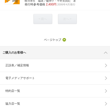
柳澤厚生 編著／鱸伸子・平野美由紀 著
発行時参考価格
2,400円
2006年4月発行
< 前へ
次へ >
ご購入のお客様へ
正誤表／補足情報
電子メディアサポート
特約店一覧
協力店一覧