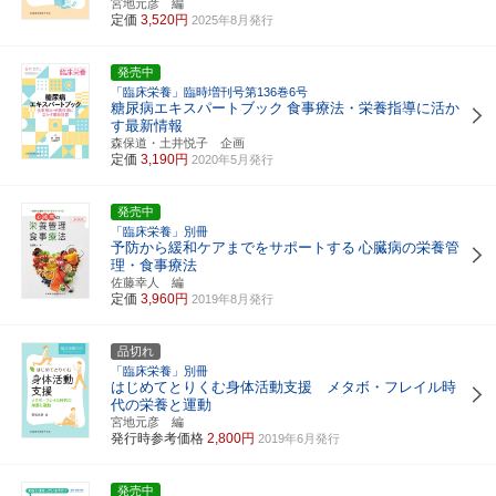
宮地元彦 編
定価
3,520円
2025年8月発行
発売中
「臨床栄養」臨時増刊号第136巻6号
糖尿病エキスパートブック
食事療法・栄養指導に活か
す最新情報
森保道・土井悦子 企画
定価
3,190円
2020年5月発行
発売中
「臨床栄養」別冊
予防から緩和ケアまでをサポートする
心臓病の栄養管
理・食事療法
佐藤幸人 編
定価
3,960円
2019年8月発行
品切れ
「臨床栄養」別冊
はじめてとりくむ身体活動支援 メタボ・フレイル時
代の栄養と運動
宮地元彦 編
発行時参考価格
2,800円
2019年6月発行
発売中