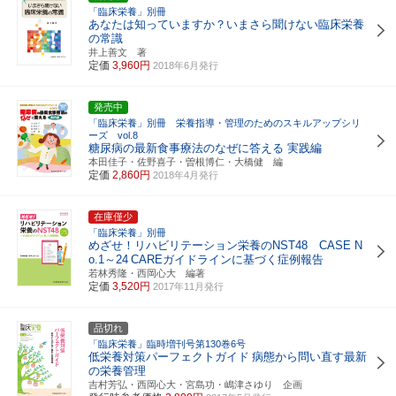
「臨床栄養」別冊
あなたは知っていますか？いまさら聞けない臨床栄養
の常識
井上善文 著
定価
3,960円
2018年6月発行
発売中
「臨床栄養」別冊 栄養指導・管理のためのスキルアップシリ
ーズ vol.8
糖尿病の最新食事療法のなぜに答える 実践編
本田佳子・佐野喜子・曽根博仁・大橋健 編
定価
2,860円
2018年4月発行
在庫僅少
「臨床栄養」別冊
めざせ！リハビリテーション栄養のNST48 CASE N
o.1～24
CAREガイドラインに基づく症例報告
若林秀隆・西岡心大 編著
定価
3,520円
2017年11月発行
品切れ
「臨床栄養」臨時増刊号第130巻6号
低栄養対策パーフェクトガイド
病態から問い直す最新
の栄養管理
吉村芳弘・西岡心大・宮島功・嶋津さゆり 企画