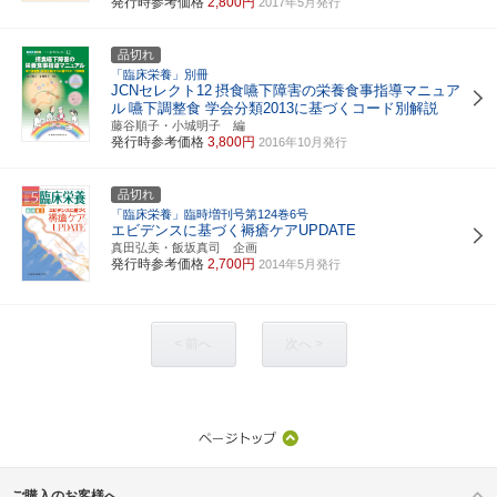
発行時参考価格
2,800円
2017年5月発行
品切れ
「臨床栄養」別冊
JCNセレクト12
摂食嚥下障害の栄養食事指導マニュア
ル
嚥下調整食 学会分類2013に基づくコード別解説
藤谷順子・小城明子 編
発行時参考価格
3,800円
2016年10月発行
品切れ
「臨床栄養」臨時増刊号第124巻6号
エビデンスに基づく褥瘡ケアUPDATE
真田弘美・飯坂真司 企画
発行時参考価格
2,700円
2014年5月発行
< 前へ
次へ >
ご購入のお客様へ