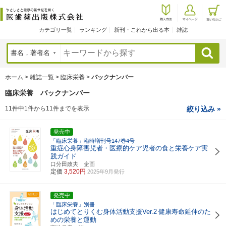
カテゴリ一覧
ランキング
新刊・これから出る本
雑誌
検索
ホーム
>
雑誌一覧
>
臨床栄養
>
バックナンバー
臨床栄養 バックナンバー
11件中1件から11件までを表示
絞り込み »
発売中
「臨床栄養」臨時増刊号147巻4号
重症心身障害児者・医療的ケア児者の食と栄養ケア実
践ガイド
口分田政夫 企画
定価
3,520円
2025年9月発行
発売中
「臨床栄養」別冊
はじめてとりくむ身体活動支援Ver.2
健康寿命延伸のた
めの栄養と運動