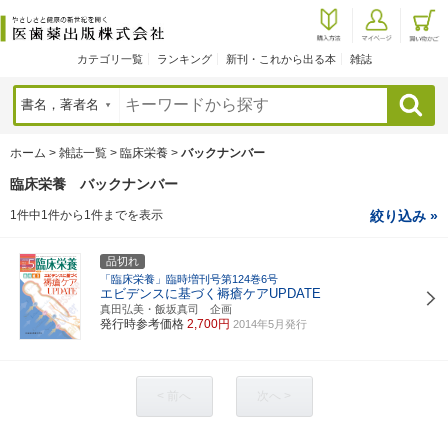
カテゴリ一覧
ランキング
新刊・これから出る本
雑誌
検索
ホーム
>
雑誌一覧
>
臨床栄養
>
バックナンバー
臨床栄養 バックナンバー
1件中1件から1件までを表示
絞り込み »
品切れ
「臨床栄養」臨時増刊号第124巻6号
エビデンスに基づく褥瘡ケアUPDATE
真田弘美・飯坂真司 企画
発行時参考価格
2,700円
2014年5月発行
< 前へ
次へ >