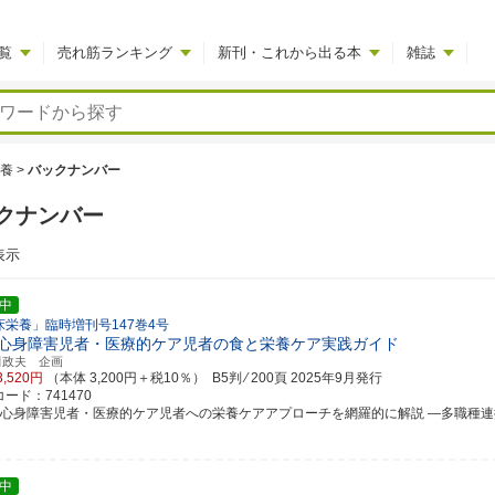
覧
売れ筋ランキング
新刊・これから出る本
雑誌
養
>
バックナンバー
クナンバー
表示
中
床栄養」臨時増刊号147巻4号
心身障害児者・医療的ケア児者の食と栄養ケア実践ガイド
田政夫 企画
3,520円
（本体 3,200円＋税10％） B5判 ⁄ 200頁
2025年9月発行
ード：741470
症心身障害児者・医療的ケア児者への栄養ケアアプローチを網羅的に解説 ―多職種連携で実
中