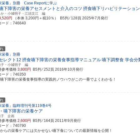
栄養」別冊 Case Reportに学ぶ
嚥下障害の栄養アセスメントと介入のコツ
摂食嚥下リハビリテーション
みか・小城明子・江頭文江 編
3,520円
（本体 3,200円＋税10％） B5判 ⁄ 128頁
2025年7月発行
ード：746640
れ
床栄養」別冊
Nセレクト12
摂食嚥下障害の栄養食事指導マニュアル
嚥下調整食 学会分
順子・小城明子 編
時参考価格
3,800円
B5判 ⁄ 252頁
2016年10月発行
ード：746350
食嚥下障害の栄養食事指導の実践的ノウハウがこの一冊でよくわかる！
れ
床栄養」臨時増刊号第119巻4号
・嚥下障害の栄養ケア
順子 企画
時参考価格
2,600円
B5判 ⁄ 164頁
2011年9月発行
ード：740790
れからの栄養ケアには欠かせない嚥下食についての最新情報を公開！