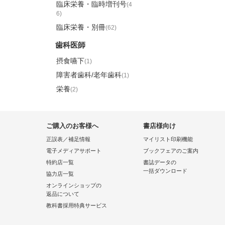
臨床栄養・臨時増刊号
(4
6)
臨床栄養・別冊
(62)
歯科医師
摂食嚥下
(1)
障害者歯科/老年歯科
(1)
栄養
(2)
ご購入のお客様へ
書店様向け
正誤表／補足情報
マイリスト印刷機能
電子メディアサポート
ブックフェアのご案内
特約店一覧
書誌データの
一括ダウンロード
協力店一覧
オンラインショップの
返品について
教科書採用特典サービス