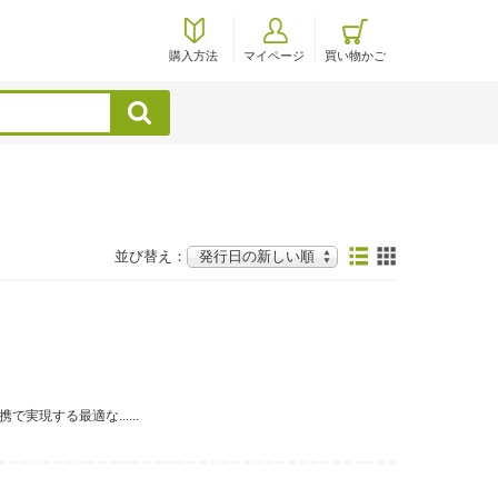
購入方法
マイページ
買い物かご
検索
並び替え：
現する最適な......