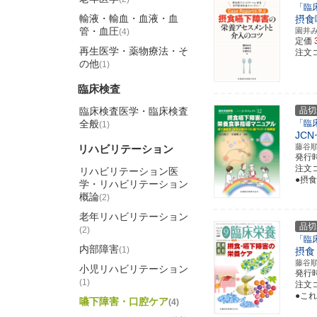
「臨床
輸液・輸血・血液・血
摂食
管・血圧
園井
(4)
定価
再生医学・薬物療法・そ
注文コ
の他
(1)
臨床検査
臨床検査医学・臨床検査
品切
全般
「臨
(1)
JC
藤谷
リハビリテーション
発行
注文コ
リハビリテーション医
●摂
学・リハビリテーション
概論
(2)
老年リハビリテーション
品切
(2)
「臨
内部障害
(1)
摂食
藤谷
小児リハビリテーション
発行
(1)
注文コ
●こ
嚥下障害・口腔ケア
(4)