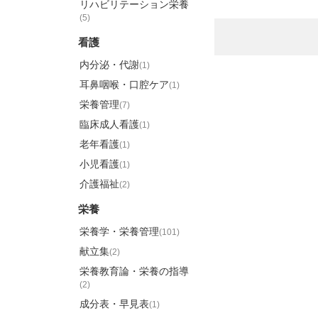
リハビリテーション栄養
(5)
看護
内分泌・代謝
(1)
耳鼻咽喉・口腔ケア
(1)
栄養管理
(7)
臨床成人看護
(1)
老年看護
(1)
小児看護
(1)
介護福祉
(2)
栄養
栄養学・栄養管理
(101)
献立集
(2)
栄養教育論・栄養の指導
(2)
成分表・早見表
(1)