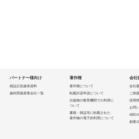
パートナー様向け
著作権
会社
雑誌広告媒体資料
著作権について
会社
歯科関連産業会社一覧
転載許諾申請について
ご挨
出版物の教育機関での利用に
採用
ついて
お問
書籍・雑誌等に転載された
ABOU
著作物の電子的利用について
創業1