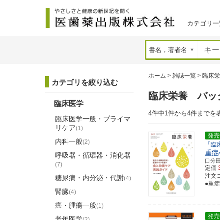
カテゴリ一
ホーム
>
雑誌一覧
>
臨床栄
カテゴリを絞り込む
臨床栄養 バッ
臨床医学
4件中1件から4件までを
臨床医学一般・プライマ
リケア
(1)
発売
内科一般
(2)
「臨
重症
呼吸器・循環器・消化器
口分
(7)
定価
注文コ
糖尿病・内分泌・代謝
(4)
●重
腎臓
(4)
癌・腫瘍一般
(1)
発売
老年医学
(2)