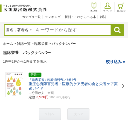
カテゴリ一覧
ランキング
新刊・これから出る本
雑誌
検索
ホーム
>
雑誌一覧
>
臨床栄養
>
バックナンバー
臨床栄養 バックナンバー
1件中1件から1件までを表示
絞り込み »
発売中
「臨床栄養」臨時増刊号147巻4号
重症心身障害児者・医療的ケア児者の食と栄養ケア実
践ガイド
口分田政夫 企画
定価
3,520円
2025年9月発行
< 前へ
次へ >