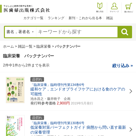
カテゴリ一覧
ランキング
新刊・これから出る本
雑誌
検索
ホーム
>
雑誌一覧
>
臨床栄養
>
バックナンバー
臨床栄養 バックナンバー
2件中1件から2件までを表示
絞り込み »
品切れ
「臨床栄養」臨時増刊号第134巻6号
緩和ケア，エンドオブライフケアにおける食のケアの
可能性
池永昌之・藤井映子 企画
発行時参考価格
2,900円
2019年5月発行
品切れ
「臨床栄養」臨時増刊号第130巻6号
低栄養対策パーフェクトガイド
病態から問い直す最新
の栄養管理