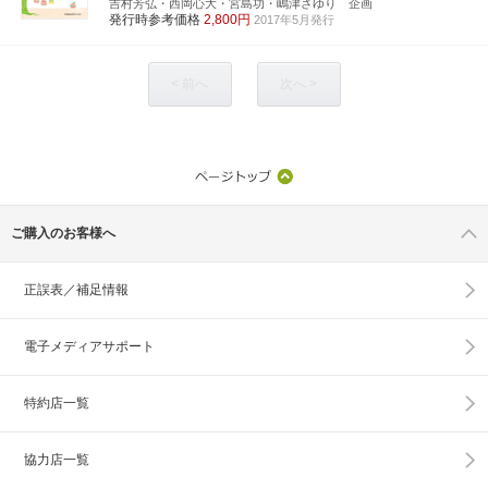
吉村芳弘・西岡心大・宮島功・嶋津さゆり 企画
発行時参考価格
2,800円
2017年5月発行
< 前へ
次へ >
ご購入のお客様へ
正誤表／補足情報
電子メディアサポート
特約店一覧
協力店一覧