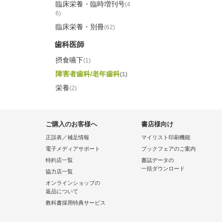
臨床栄養・臨時増刊号
(4
6)
臨床栄養・別冊
(62)
歯科医師
摂食嚥下
(1)
障害者歯科/老年歯科
(1)
栄養
(2)
ご購入のお客様へ
書店様向け
正誤表／補足情報
マイリスト印刷機能
電子メディアサポート
ブックフェアのご案内
特約店一覧
書誌データの
一括ダウンロード
協力店一覧
オンラインショップの
返品について
教科書採用特典サービス