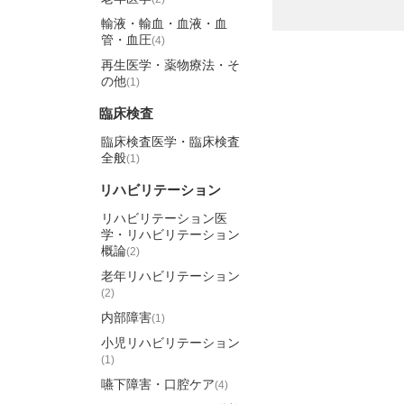
輸液・輸血・血液・血
管・血圧
(4)
再生医学・薬物療法・そ
の他
(1)
臨床検査
臨床検査医学・臨床検査
全般
(1)
リハビリテーション
リハビリテーション医
学・リハビリテーション
概論
(2)
老年リハビリテーション
(2)
内部障害
(1)
小児リハビリテーション
(1)
嚥下障害・口腔ケア
(4)