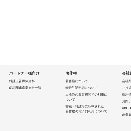
パートナー様向け
著作権
会社
雑誌広告媒体資料
著作権について
会社
歯科関連産業会社一覧
転載許諾申請について
ご挨
出版物の教育機関での利用に
採用
ついて
お問
書籍・雑誌等に転載された
ABOU
著作物の電子的利用について
創業1