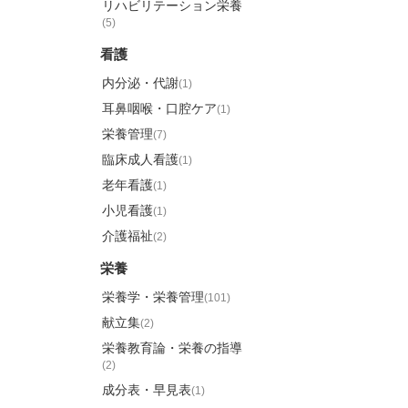
リハビリテーション栄養
(5)
看護
内分泌・代謝
(1)
耳鼻咽喉・口腔ケア
(1)
栄養管理
(7)
臨床成人看護
(1)
老年看護
(1)
小児看護
(1)
介護福祉
(2)
栄養
栄養学・栄養管理
(101)
献立集
(2)
栄養教育論・栄養の指導
(2)
成分表・早見表
(1)