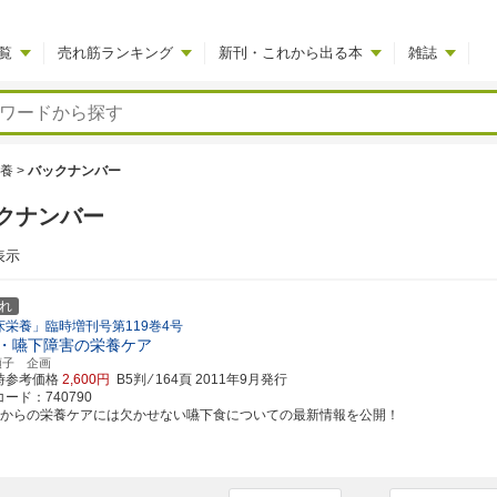
覧
売れ筋ランキング
新刊・これから出る本
雑誌
養
>
バックナンバー
クナンバー
表示
れ
床栄養」臨時増刊号第119巻4号
・嚥下障害の栄養ケア
順子 企画
時参考価格
2,600円
B5判 ⁄ 164頁
2011年9月発行
ード：740790
れからの栄養ケアには欠かせない嚥下食についての最新情報を公開！