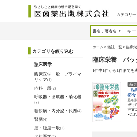
カテゴリ一
ホーム
>
雑誌一覧
>
臨床栄
カテゴリを絞り込む
臨床栄養 バッ
臨床医学
1件中1件から1件までを
臨床医学一般・プライマ
リケア
(1)
品切
内科一般
(2)
「臨
摂食
呼吸器・循環器・消化器
藤谷
(7)
発行
注文コ
糖尿病・内分泌・代謝
(4)
●こ
腎臓
(4)
癌・腫瘍一般
(1)
老年医学
(2)