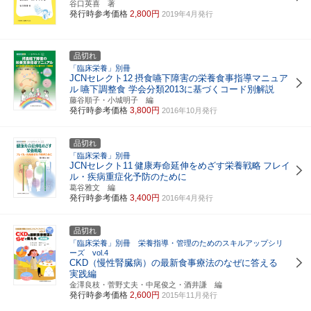
谷口英喜 著
発行時参考価格
2,800円
2019年4月発行
品切れ
「臨床栄養」別冊
JCNセレクト12
摂食嚥下障害の栄養食事指導マニュア
ル
嚥下調整食 学会分類2013に基づくコード別解説
藤谷順子・小城明子 編
発行時参考価格
3,800円
2016年10月発行
品切れ
「臨床栄養」別冊
JCNセレクト11
健康寿命延伸をめざす栄養戦略
フレイ
ル・疾病重症化予防のために
葛谷雅文 編
発行時参考価格
3,400円
2016年4月発行
品切れ
「臨床栄養」別冊 栄養指導・管理のためのスキルアップシリ
ーズ vol.4
CKD（慢性腎臓病）の最新食事療法のなぜに答える
実践編
金澤良枝・菅野丈夫・中尾俊之・酒井謙 編
発行時参考価格
2,600円
2015年11月発行