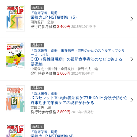
品切れ
「臨床栄養」別冊
栄養力UP
NST症例集（5）
雨海照祥 監修
発行時参考価格
2,400円
2015年10月発行
品切れ
「臨床栄養」別冊 栄養指導・管理のためのスキルアップシリ
ーズ vol.3
CKD（慢性腎臓病）の最新食事療法のなぜに答える
基礎編
中尾俊之・酒井謙・金澤良枝・菅野丈夫 編
発行時参考価格
2,600円
2015年8月発行
品切れ
「臨床栄養」別冊
JCNセレクト10
高齢者栄養ケアUPDATE
介護予防から
終末期まで栄養ケアの現在がわかる
吉田貞夫 編
発行時参考価格
3,800円
2015年7月発行
品切れ
「臨床栄養」別冊
栄養力UP
NST症例集(4)