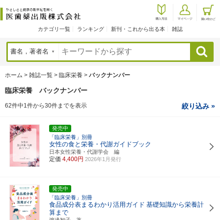
カテゴリ一覧
ランキング
新刊・これから出る本
雑誌
検索
ホーム
>
雑誌一覧
>
臨床栄養
>
バックナンバー
臨床栄養 バックナンバー
62件中1件から30件までを表示
絞り込み »
発売中
「臨床栄養」別冊
女性の食と栄養・代謝ガイドブック
日本女性栄養・代謝学会 編
定価
4,400円
2026年1月発行
発売中
「臨床栄養」別冊
食品成分表まるわかり活用ガイド
基礎知識から栄養計
算まで
渡邊智子 著