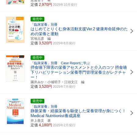
定価
2,970円
2025年10月発行
発売中
「臨床栄養」別冊
はじめてとりくむ身体活動支援Ver.2
健康寿命延伸のた
めの栄養と運動
宮地元彦 編
定価
3,520円
2025年8月発行
発売中
「臨床栄養」別冊 Case Reportに学ぶ
摂食嚥下障害の栄養アセスメントと介入のコツ
摂食嚥
下リハビリテーション栄養専門管理栄養士がレクチャ
ー！
園井みか・小城明子・江頭文江 編
定価
3,520円
2025年7月発行
発売中
「臨床栄養」別冊
静脈栄養・経腸栄養を駆使した栄養管理が身につく！
Medical Nutritionist養成講座
井上善文 著
定価
4,180円
2025年2月発行