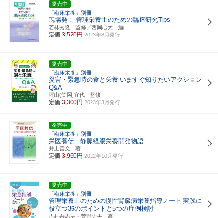
発売中
「臨床栄養」別冊
現場発！ 管理栄養士のための臨床研究Tips
若林秀隆 監修／西岡心大 編
定価
3,520円
2023年8月発行
発売中
「臨床栄養」別冊
災害・緊急時の食と栄養
いますぐ知りたいアクション
Q&A
坪山(笠岡)宜代 監修
定価
3,300円
2023年3月発行
発売中
「臨床栄養」別冊
栄医養伝 静脈経腸栄養開発物語
井上善文 著
定価
3,960円
2022年10月発行
発売中
「臨床栄養」別冊
管理栄養士のための慢性腎臓病栄養指導ノート
実践に
役立つ36のポイントと5つの症例検討
吉村吾志夫・菅野丈夫 著