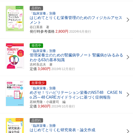
品切れ
「臨床栄養」別冊
はじめてとりくむ栄養管理のためのフィジカルアセス
メント
谷口英喜 著
発行時参考価格
2,800円
2020年6月発行
発売中
「臨床栄養」別冊
管理栄養士のための腎臓病学ノート
腎臓病がみるみる
わかる63の基本知識
吉村吾志夫 著
定価
3,080円
2019年12月発行
在庫僅少
「臨床栄養」別冊
めざせ！リハビリテーション栄養のNST48 CASE N
o.25～48
CAREガイドラインに基づく症例報告
若林秀隆・小蔵要司 編
定価
3,960円
2019年10月発行
品切れ
「臨床栄養」別冊
はじめてとりくむ研究発表・論文作成