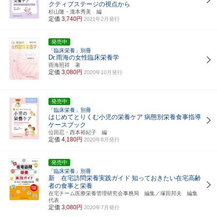
クティブステージの視点から
杉山隆・瀧本秀美 編
定価
3,740円
2021年2月発行
発売中
「臨床栄養」別冊
Dr.雨海の女性臨床栄養学
雨海照祥 著
定価
3,080円
2020年10月発行
発売中
「臨床栄養」別冊
はじめてとりくむ小児の栄養ケア
病態別栄養食事指導
ケースブック
位田忍・西本裕紀子 編
定価
4,180円
2020年8月発行
発売中
「臨床栄養」別冊
新 在宅訪問栄養実践ガイド
知っておきたい在宅高齢
者の食事と栄養
在宅チーム医療栄養管理研究会事務局 編集／塚田邦夫 編集
代表
定価
3,080円
2020年7月発行