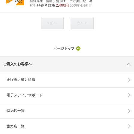
柳澤厚生 編著／鱸伸子・平野美由紀 著
発行時参考価格
2,400円
2006年4月発行
< 前へ
次へ >
ご購入のお客様へ
正誤表／補足情報
電子メディアサポート
特約店一覧
協力店一覧