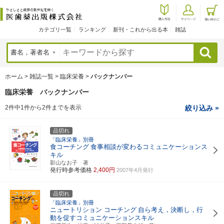
カテゴリ一覧
ランキング
新刊・これから出る本
雑誌
検索
ホーム
>
雑誌一覧
>
臨床栄養
>
バックナンバー
臨床栄養 バックナンバー
2件中1件から2件までを表示
絞り込み »
品切れ
「臨床栄養」別冊
食コーチング
食事相談が変わるコミュニケーションス
キル
影山なお子 著
発行時参考価格
2,400円
2007年4月発行
品切れ
「臨床栄養」別冊
ニュートリション コーチング
自ら考え，決断し，行
動を促すコミュニケーションスキル