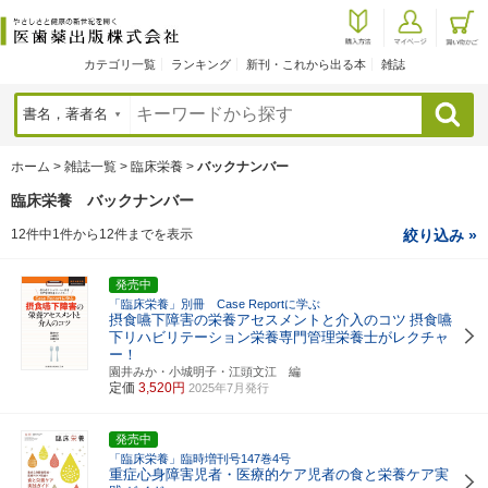
カテゴリ一覧
ランキング
新刊・これから出る本
雑誌
検索
ホーム
>
雑誌一覧
>
臨床栄養
>
バックナンバー
臨床栄養 バックナンバー
12件中1件から12件までを表示
絞り込み »
発売中
「臨床栄養」別冊 Case Reportに学ぶ
摂食嚥下障害の栄養アセスメントと介入のコツ
摂食嚥
下リハビリテーション栄養専門管理栄養士がレクチャ
ー！
園井みか・小城明子・江頭文江 編
定価
3,520円
2025年7月発行
発売中
「臨床栄養」臨時増刊号147巻4号
重症心身障害児者・医療的ケア児者の食と栄養ケア実