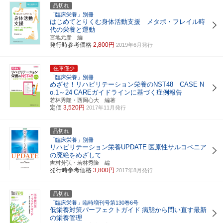
品切れ
「臨床栄養」別冊
はじめてとりくむ身体活動支援 メタボ・フレイル時
代の栄養と運動
宮地元彦 編
発行時参考価格
2,800円
2019年6月発行
在庫僅少
「臨床栄養」別冊
めざせ！リハビリテーション栄養のNST48 CASE N
o.1～24
CAREガイドラインに基づく症例報告
若林秀隆・西岡心大 編著
定価
3,520円
2017年11月発行
品切れ
「臨床栄養」別冊
リハビリテーション栄養UPDATE
医原性サルコペニア
の廃絶をめざして
吉村芳弘・若林秀隆 編
発行時参考価格
3,800円
2017年8月発行
品切れ
「臨床栄養」臨時増刊号第130巻6号
低栄養対策パーフェクトガイド
病態から問い直す最新
の栄養管理