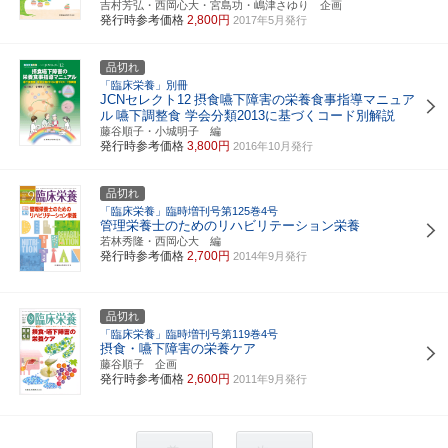
吉村芳弘・西岡心大・宮島功・嶋津さゆり 企画
発行時参考価格
2,800円
2017年5月発行
品切れ
「臨床栄養」別冊
JCNセレクト12
摂食嚥下障害の栄養食事指導マニュア
ル
嚥下調整食 学会分類2013に基づくコード別解説
藤谷順子・小城明子 編
発行時参考価格
3,800円
2016年10月発行
品切れ
「臨床栄養」臨時増刊号第125巻4号
管理栄養士のためのリハビリテーション栄養
若林秀隆・西岡心大 編
発行時参考価格
2,700円
2014年9月発行
品切れ
「臨床栄養」臨時増刊号第119巻4号
摂食・嚥下障害の栄養ケア
藤谷順子 企画
発行時参考価格
2,600円
2011年9月発行