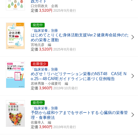
践ガイド
口分田政夫 企画
定価
3,520円
2025年9月発行
発売中
「臨床栄養」別冊
はじめてとりくむ身体活動支援Ver.2
健康寿命延伸のた
めの栄養と運動
宮地元彦 編
定価
3,520円
2025年8月発行
在庫僅少
「臨床栄養」別冊
めざせ！リハビリテーション栄養のNST48 CASE N
o.25～48
CAREガイドラインに基づく症例報告
若林秀隆・小蔵要司 編
定価
3,960円
2019年10月発行
発売中
「臨床栄養」別冊
予防から緩和ケアまでをサポートする
心臓病の栄養管
理・食事療法
佐藤幸人 編
定価
3,960円
2019年8月発行