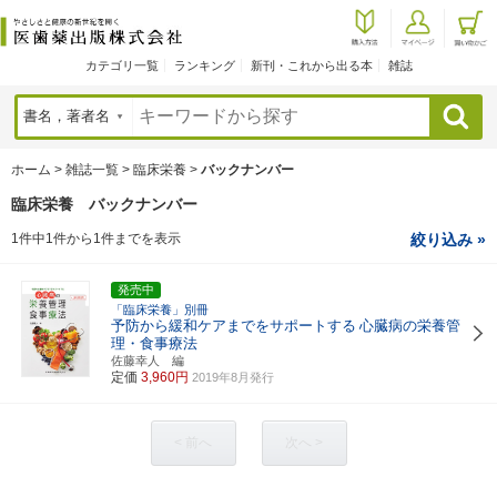
カテゴリ一覧
ランキング
新刊・これから出る本
雑誌
検索
ホーム
>
雑誌一覧
>
臨床栄養
>
バックナンバー
臨床栄養 バックナンバー
1件中1件から1件までを表示
絞り込み »
発売中
「臨床栄養」別冊
予防から緩和ケアまでをサポートする
心臓病の栄養管
理・食事療法
佐藤幸人 編
定価
3,960円
2019年8月発行
< 前へ
次へ >