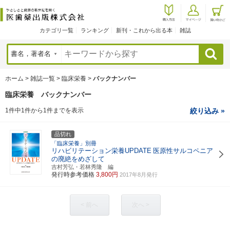
カテゴリ一覧
ランキング
新刊・これから出る本
雑誌
検索
ホーム
>
雑誌一覧
>
臨床栄養
>
バックナンバー
臨床栄養 バックナンバー
1件中1件から1件までを表示
絞り込み »
品切れ
「臨床栄養」別冊
リハビリテーション栄養UPDATE
医原性サルコペニア
の廃絶をめざして
吉村芳弘・若林秀隆 編
発行時参考価格
3,800円
2017年8月発行
< 前へ
次へ >