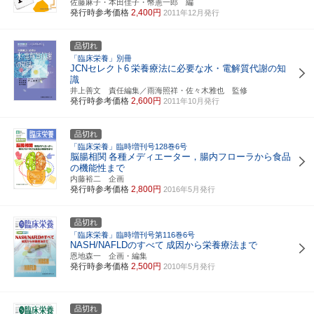
佐藤麻子・本田佳子・幣憲一郎 編
発行時参考価格
2,400円
2011年12月発行
品切れ
「臨床栄養」別冊
JCNセレクト6
栄養療法に必要な水・電解質代謝の知
識
井上善文 責任編集／雨海照祥・佐々木雅也 監修
発行時参考価格
2,600円
2011年10月発行
品切れ
「臨床栄養」臨時増刊号128巻6号
脳腸相関
各種メディエーター，腸内フローラから食品
の機能性まで
内藤裕二 企画
発行時参考価格
2,800円
2016年5月発行
品切れ
「臨床栄養」臨時増刊号第116巻6号
NASH/NAFLDのすべて
成因から栄養療法まで
恩地森一 企画・編集
発行時参考価格
2,500円
2010年5月発行
品切れ