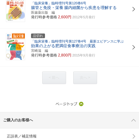
「臨床栄養」臨時増刊号第120巻6号
腸管と免疫・栄養
腸内細菌から疾患を理解する
医歯薬出版 編
発行時参考価格
2,600円
2012年5月発行
品切れ
「臨床栄養」臨時増刊号第127巻4号 最新エビデンスに学ぶ
効果の上がる肥満症食事療法の実践
宮崎滋 編
発行時参考価格
2,800円
2015年9月発行
< 前へ
次へ >
ご購入のお客様へ
正誤表／補足情報