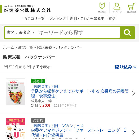
カテゴリ一覧
ランキング
新刊・これから出る本
雑誌
検索
ホーム
>
雑誌一覧
>
臨床栄養
>
バックナンバー
臨床栄養 バックナンバー
7件中1件から7件までを表示
絞り込み »
発売中
「臨床栄養」別冊
予防から緩和ケアまでをサポートする
心臓病の栄養管
理・食事療法
佐藤幸人 編
定価
3,960円
2019年8月発行
品切れ
「臨床栄養」別冊 NCMシリーズ
栄養ケアマネジメント ファーストトレーニング 1
代謝・内分泌疾患