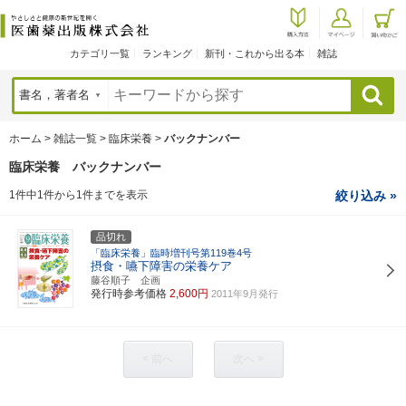
カテゴリ一覧
ランキング
新刊・これから出る本
雑誌
検索
ホーム
>
雑誌一覧
>
臨床栄養
>
バックナンバー
臨床栄養 バックナンバー
1件中1件から1件までを表示
絞り込み »
品切れ
「臨床栄養」臨時増刊号第119巻4号
摂食・嚥下障害の栄養ケア
藤谷順子 企画
発行時参考価格
2,600円
2011年9月発行
< 前へ
次へ >