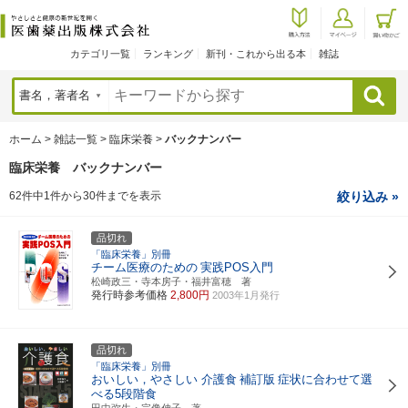
カテゴリ一覧
ランキング
新刊・これから出る本
雑誌
検索
ホーム
>
雑誌一覧
>
臨床栄養
>
バックナンバー
臨床栄養 バックナンバー
62件中1件から30件までを表示
絞り込み »
品切れ
「臨床栄養」別冊
チーム医療のための
実践POS入門
松崎政三・寺本房子・福井富穂 著
発行時参考価格
2,800円
2003年1月発行
品切れ
「臨床栄養」別冊
おいしい，やさしい 介護食
補訂版
症状に合わせて選
べる5段階食
田中弥生・宗像伸子 著