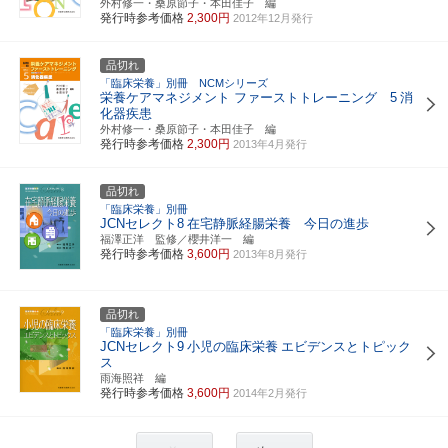
外村修一・桑原節子・本田佳子 編
発行時参考価格
2,300円
2012年12月発行
品切れ
「臨床栄養」別冊 NCMシリーズ
栄養ケアマネジメント ファーストトレーニング 5
消
化器疾患
外村修一・桑原節子・本田佳子 編
発行時参考価格
2,300円
2013年4月発行
品切れ
「臨床栄養」別冊
JCNセレクト8
在宅静脈経腸栄養 今日の進歩
福澤正洋 監修／櫻井洋一 編
発行時参考価格
3,600円
2013年8月発行
品切れ
「臨床栄養」別冊
JCNセレクト9
小児の臨床栄養
エビデンスとトピック
ス
雨海照祥 編
発行時参考価格
3,600円
2014年2月発行