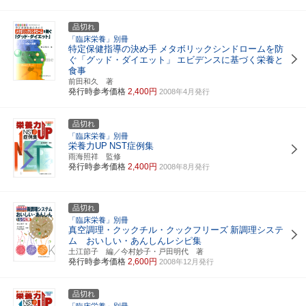
品切れ
「臨床栄養」別冊
特定保健指導の決め手
メタボリックシンドロームを防
ぐ「グッド・ダイエット」
エビデンスに基づく栄養と
食事
前田和久 著
発行時参考価格
2,400円
2008年4月発行
品切れ
「臨床栄養」別冊
栄養力UP
NST症例集
雨海照祥 監修
発行時参考価格
2,400円
2008年8月発行
品切れ
「臨床栄養」別冊
真空調理・クックチル・クックフリーズ
新調理システ
ム おいしい・あんしんレシピ集
土江節子 編／今村妙子・戸田明代 著
発行時参考価格
2,600円
2008年12月発行
品切れ
「臨床栄養」別冊