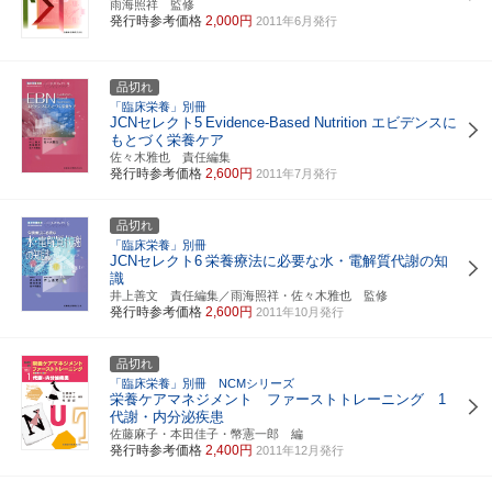
雨海照祥 監修
発行時参考価格
2,000円
2011年6月発行
品切れ
「臨床栄養」別冊
JCNセレクト5
Evidence-Based Nutrition エビデンスに
もとづく栄養ケア
佐々木雅也 責任編集
発行時参考価格
2,600円
2011年7月発行
品切れ
「臨床栄養」別冊
JCNセレクト6
栄養療法に必要な水・電解質代謝の知
識
井上善文 責任編集／雨海照祥・佐々木雅也 監修
発行時参考価格
2,600円
2011年10月発行
品切れ
「臨床栄養」別冊 NCMシリーズ
栄養ケアマネジメント ファーストトレーニング 1
代謝・内分泌疾患
佐藤麻子・本田佳子・幣憲一郎 編
発行時参考価格
2,400円
2011年12月発行