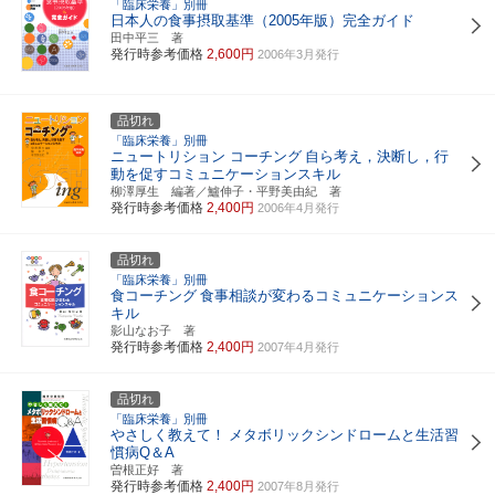
「臨床栄養」別冊
日本人の食事摂取基準（2005年版）完全ガイド
田中平三 著
発行時参考価格
2,600円
2006年3月発行
品切れ
「臨床栄養」別冊
ニュートリション コーチング
自ら考え，決断し，行
動を促すコミュニケーションスキル
柳澤厚生 編著／鱸伸子・平野美由紀 著
発行時参考価格
2,400円
2006年4月発行
品切れ
「臨床栄養」別冊
食コーチング
食事相談が変わるコミュニケーションス
キル
影山なお子 著
発行時参考価格
2,400円
2007年4月発行
品切れ
「臨床栄養」別冊
やさしく教えて！
メタボリックシンドロームと生活習
慣病Q＆A
曽根正好 著
発行時参考価格
2,400円
2007年8月発行