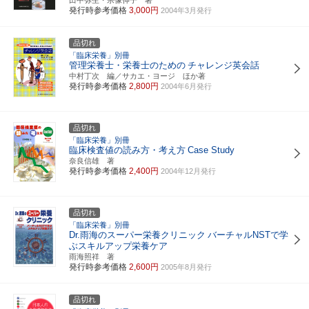
発行時参考価格
3,000円
2004年3月発行
品切れ
「臨床栄養」別冊
管理栄養士・栄養士のための
チャレンジ英会話
中村丁次 編／サカエ・ヨージ ほか著
発行時参考価格
2,800円
2004年6月発行
品切れ
「臨床栄養」別冊
臨床検査値の読み方・考え方
Case Study
奈良信雄 著
発行時参考価格
2,400円
2004年12月発行
品切れ
「臨床栄養」別冊
Dr.雨海のスーパー栄養クリニック
バーチャルNSTで学
ぶスキルアップ栄養ケア
雨海照祥 著
発行時参考価格
2,600円
2005年8月発行
品切れ