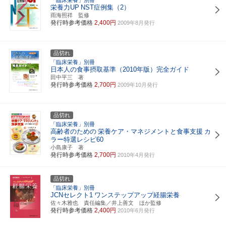
栄養力UP
NST症例集（2）
雨海照祥 監修
発行時参考価格
2,400円
2009年8月発行
品切れ
「臨床栄養」別冊
日本人の食事摂取基準（2010年版）完全ガイド
田中平三 著
発行時参考価格
2,700円
2009年10月発行
品切れ
「臨床栄養」別冊
高齢者のための
栄養ケア・マネジメントと食事支援
カ
ラー特選レシピ60
小島康子 著
発行時参考価格
2,700円
2010年4月発行
品切れ
「臨床栄養」別冊
JCNセレクト1
ワンステップアップ経腸栄養
佐々木雅也 責任編集／井上善文 ほか監修
発行時参考価格
2,400円
2010年6月発行