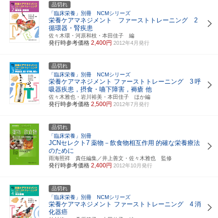
品切れ
「臨床栄養」別冊 NCMシリーズ
栄養ケアマネジメント ファーストトレーニング 2
循環器・腎疾患
佐々木環・河原和枝・本田佳子 編
発行時参考価格
2,400円
2012年4月発行
品切れ
「臨床栄養」別冊 NCMシリーズ
栄養ケアマネジメント ファーストトレーニング 3
呼
吸器疾患，摂食・嚥下障害，褥瘡 他
佐々木雅也・岩川裕美・本田佳子 ほか編
発行時参考価格
2,500円
2012年7月発行
品切れ
「臨床栄養」別冊
JCNセレクト7
薬物－飲食物相互作用
的確な栄養療法
のために
雨海照祥 責任編集／井上善文・佐々木雅也 監修
発行時参考価格
2,400円
2012年10月発行
品切れ
「臨床栄養」別冊 NCMシリーズ
栄養ケアマネジメント ファーストトレーニング 4
消
化器癌