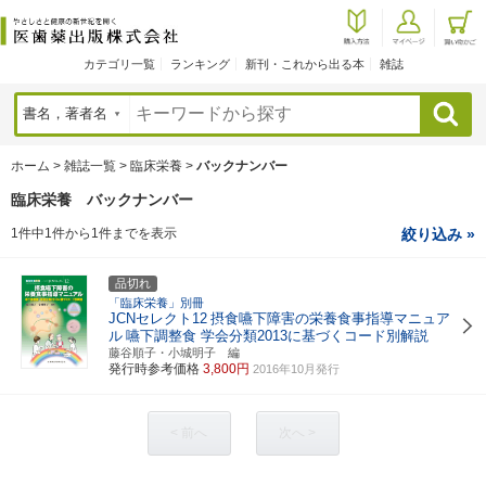
カテゴリ一覧
ランキング
新刊・これから出る本
雑誌
検索
ホーム
>
雑誌一覧
>
臨床栄養
>
バックナンバー
臨床栄養 バックナンバー
1件中1件から1件までを表示
絞り込み »
品切れ
「臨床栄養」別冊
JCNセレクト12
摂食嚥下障害の栄養食事指導マニュア
ル
嚥下調整食 学会分類2013に基づくコード別解説
藤谷順子・小城明子 編
発行時参考価格
3,800円
2016年10月発行
< 前へ
次へ >