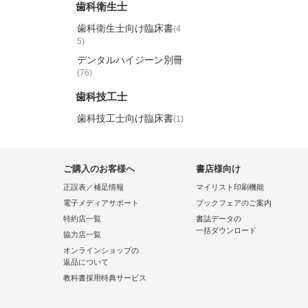
歯科衛生士
歯科衛生士向け臨床書
(4
5)
デンタルハイジーン別冊
(76)
歯科技工士
歯科技工士向け臨床書
(1)
ご購入のお客様へ
書店様向け
正誤表／補足情報
マイリスト印刷機能
電子メディアサポート
ブックフェアのご案内
特約店一覧
書誌データの
一括ダウンロード
協力店一覧
オンラインショップの
返品について
教科書採用特典サービス