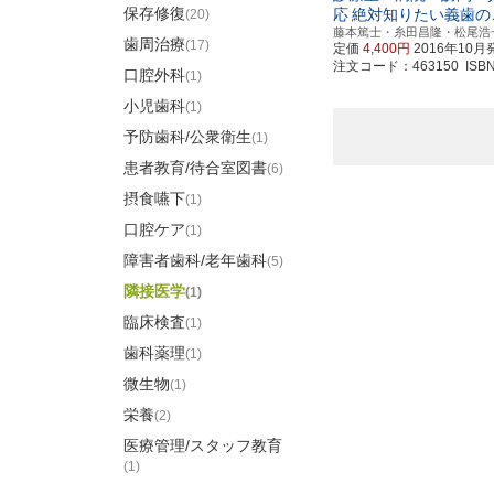
保存修復
応
絶対知りたい義歯の
(20)
藤本篤士・糸田昌隆・松尾浩
歯周治療
(17)
定価
4,400円
2016年10月
注文コード：463150 ISBN97
口腔外科
(1)
小児歯科
(1)
予防歯科/公衆衛生
(1)
患者教育/待合室図書
(6)
摂食嚥下
(1)
口腔ケア
(1)
障害者歯科/老年歯科
(5)
隣接医学
(1)
臨床検査
(1)
歯科薬理
(1)
微生物
(1)
栄養
(2)
医療管理/スタッフ教育
(1)