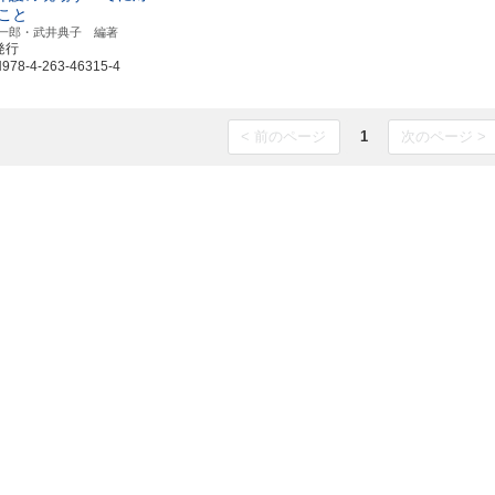
こと
一郎・武井典子 編著
発行
8-4-263-46315-4
< 前のページ
1
次のページ >