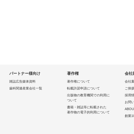
パートナー様向け
著作権
会社
雑誌広告媒体資料
著作権について
会社
歯科関連産業会社一覧
転載許諾申請について
ご挨
出版物の教育機関での利用に
採用
ついて
お問
書籍・雑誌等に転載された
ABOU
著作物の電子的利用について
創業1