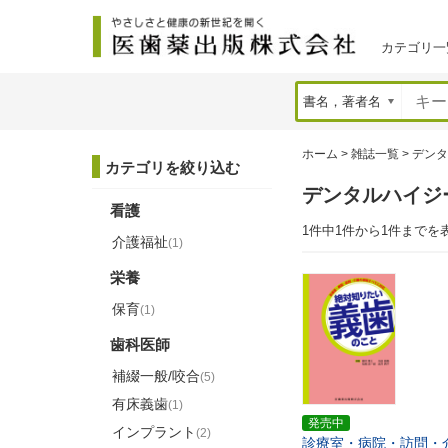
カテゴリ一
ホーム
>
雑誌一覧
>
デンタ
カテゴリを絞り込む
デンタルハイジ
看護
1件中1件から1件までを
介護福祉
(1)
栄養
保育
(1)
歯科医師
補綴一般/咬合
(5)
有床義歯
(1)
発売中
インプラント
(2)
診療室・病院・訪問・