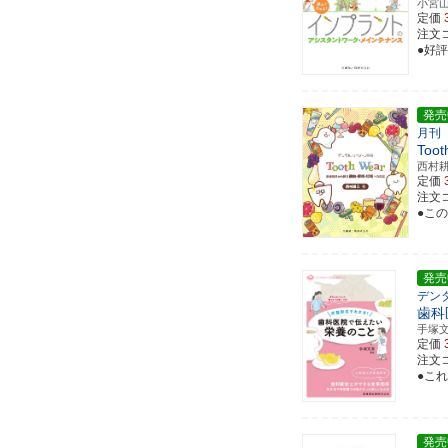
小宮
定価
注文コー
●好
発売
月刊
Toot
西村
定価
注文コ
●こ
発売
デン
歯科
手塚
定価
注文コー
●こ
発売