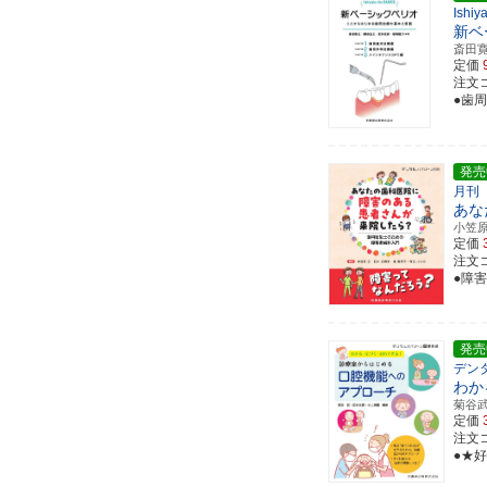
Ishiy
新ベ
斎田
定価
注文コー
●歯
発売
月刊
あな
小笠
定価
注文コ
●障
発売
デン
わか
菊谷
定価
注文コー
●★