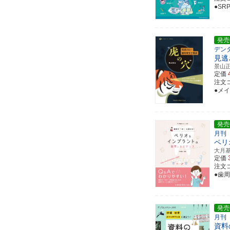
●S
発売
デン
見逃
景山
定価
注文コー
●メ
発売
月刊
ペリ
大月
定価
注文コ
●歯
発売
月刊
資料