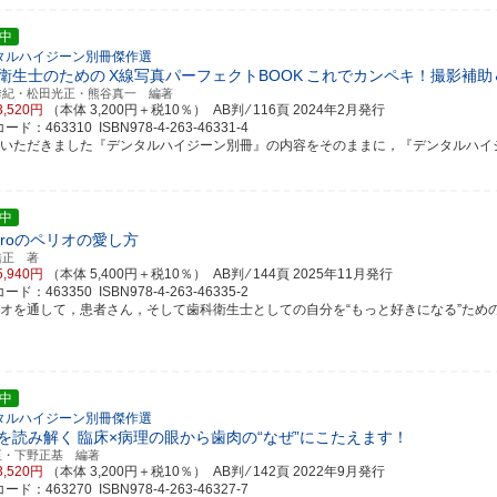
中
タルハイジーン別冊傑作選
衛生士のための
X線写真パーフェクトBOOK
これでカンペキ！撮影補助
秀紀・松田光正・熊谷真一 編著
3,520円
（本体 3,200円＋税10％） AB判 ⁄ 116頁
2024年2月発行
ド：463310 ISBN978-4-263-46331-4
評いただきました『デンタルハイジーン別冊』の内容をそのままに，『デンタルハイジーン
中
.Hiroのペリオの愛し方
浩正 著
5,940円
（本体 5,400円＋税10％） AB判 ⁄ 144頁
2025年11月発行
ド：463350 ISBN978-4-263-46335-2
リオを通して，患者さん，そして歯科衛生士としての自分を“もっと好きになる”ための知識
中
タルハイジーン別冊傑作選
を読み解く
臨床×病理の眼から歯肉の“なぜ”にこたえます！
至・下野正基 編著
3,520円
（本体 3,200円＋税10％） AB判 ⁄ 142頁
2022年9月発行
ド：463270 ISBN978-4-263-46327-7