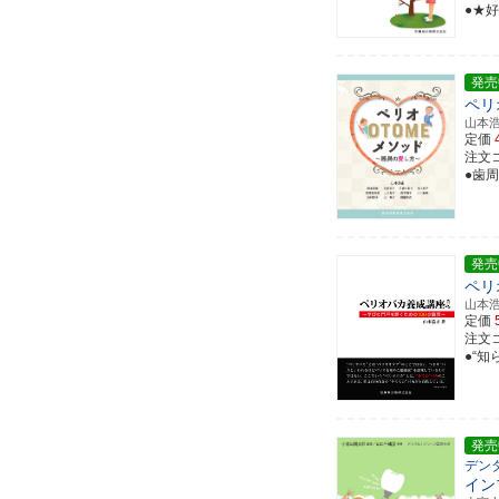
●★
発売
ペリ
山本
定価
注文コー
●歯
発売
ペリ
山本
定価
注文コー
●“知
発売
デン
イン