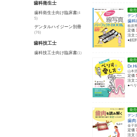
歯科衛生士
発売
歯科衛生士向け臨床書
(4
デン
5)
歯科
栃原
デンタルハイジーン別冊
定価
(76)
注文コー
●好
歯科技工士
歯科技工士向け臨床書
(1)
発売
Dr
山本
定価
注文コー
●ペ
発売
デン
歯肉
金子
定価
注文コー