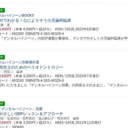
中
タルハイジーンBOOKS
ガでわかる！心によりそう小児歯科臨床
志麻 著
4,400円
（本体 4,000円＋税10％） A5判 ⁄ 192頁
2022年9月発行
ド：463280 ISBN978-4-263-46328-4
誌『デンタルハイジーン』の好評連載が書籍化． マンガでやさしく小児歯科臨床が
中
タルハイジーン別冊傑作選
衛生士のためのペリオドントロジー
中・岡賢二 編著
3,630円
（本体 3,300円＋税10％） AB判 ⁄ 128頁
2022年7月発行
ド：463260 ISBN978-4-263-46326-0
好評いただきました『デンタルハイジーン別冊』の内容をそのままに，『デンタルハイジー
中
「デンタルハイジーン」別冊
やさしいSRPレッスン＆アプローチ
朋栄・塩浦有紀・筋野真紀・遠山麻以子・熊谷靖司 編著
3,850円
（本体 3,500円＋税10％） AB判 ⁄ 144頁
2021年12月発行
ード：390680