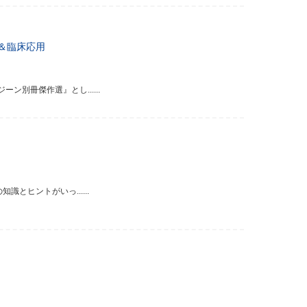
＆臨床応用
別冊傑作選』とし......
とヒントがいっ......