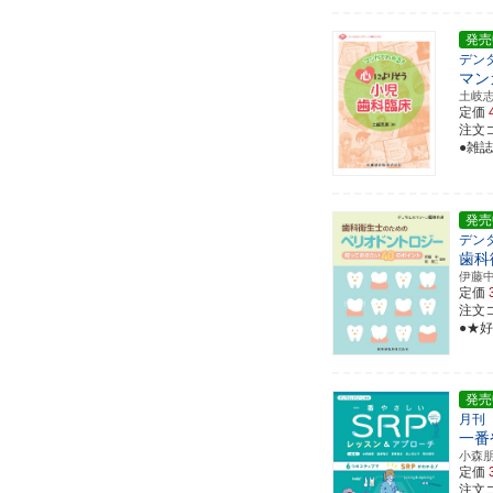
発売
デン
マン
土岐
定価
注文コー
●雑
発売
デン
歯科
伊藤
定価
注文コー
●★
発売
月刊
一番
小森
定価
注文コ