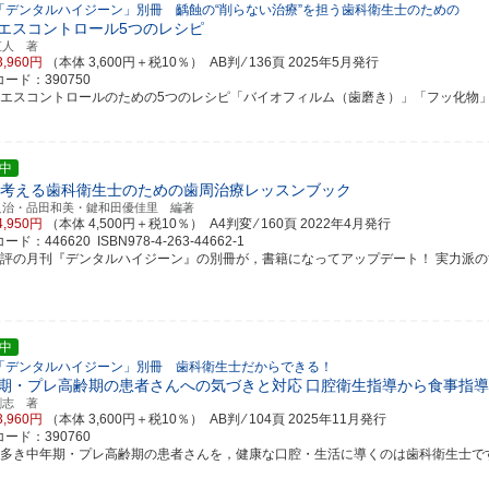
「デンタルハイジーン」別冊 齲蝕の“削らない治療”を担う歯科衛生士のための
エスコントロール5つのレシピ
直人 著
3,960円
（本体 3,600円＋税10％） AB判 ⁄ 136頁
2025年5月発行
ード：390750
リエスコントロールのための5つのレシピ「バイオフィルム（歯磨き）」「フッ化物」「糖（
中
考える歯科衛生士のための歯周治療レッスンブック
良治・品田和美・鍵和田優佳里 編著
4,950円
（本体 4,500円＋税10％） A4判変 ⁄ 160頁
2022年4月発行
ド：446620 ISBN978-4-263-44662-1
好評の月刊『デンタルハイジーン』の別冊が，書籍になってアップデート！ 実力派の歯科衛
中
「デンタルハイジーン」別冊 歯科衛生士だからできる！
期・プレ高齢期の患者さんへの気づきと対応
口腔衛生指導から食事指導
剛志 著
3,960円
（本体 3,600円＋税10％） AB判 ⁄ 104頁
2025年11月発行
ード：390760
み多き中年期・プレ高齢期の患者さんを，健康な口腔・生活に導くのは歯科衛生士で