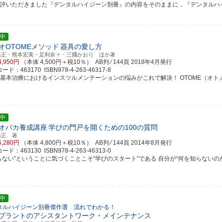
好評いただきました『デンタルハイジーン別冊』の内容をそのままに，『デンタルハイジー
中
オOTOMEメソッド
器具の愛し方
浩正・熊本宏美・足利奈々・三國かおり ほか著
4,950円
（本体 4,500円＋税10％） AB判 ⁄ 144頁
2018年4月発行
ド：463170 ISBN978-4-263-46317-8
周基本治療におけるインスツルメンテーションの悩みがこれで解決！ OTOME（オトメ）メ
中
オバカ養成講座
学びの門戸を開くための100の質問
浩正 著
5,280円
（本体 4,800円＋税10％） AB判 ⁄ 144頁
2014年8月発行
ド：463130 ISBN978-4-263-46313-0
らない”ということに気づくことこそ“学びのスタート”である 自分が“何を知らないのか”を「
中
タルハイジーン別冊傑作選 流れでわかる！
プラントのアシスタントワーク・メインテナンス