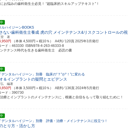
RPにお悩みの歯科衛生士必見！ “超臨床的スキルアップテキスト”！
中
タルハイジーンBOOKS
さない歯科衛生士養成 虎の穴
メインテナンス&リスクコントロールの視
正登 著
4,950円
（本体 4,500円＋税10％） A4判 ⁄ 120頁
2025年3月発行
ド：463330 ISBN978-4-263-46333-8
インテナンス時代を生きる歯科衛生士 必読の書
中
「デンタルハイジーン」別冊 臨床の“？”が“！”に変わる
オ＆インプラントの疑問とエビデンス
基弘 編著
3,850円
（本体 3,500円＋税10％） AB判 ⁄ 136頁
2024年5月発行
ード：390730
周治療とインプラントのメインテナンスに，根拠と自信をもって取り組むために！
中
「デンタルハイジーン」別冊 評価・治療・メインテナンスに役立つ！
のとり方・活かし方