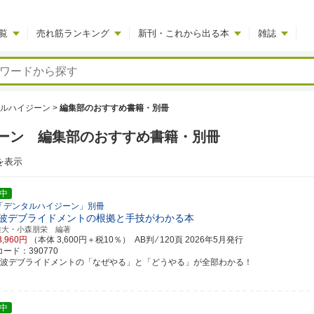
覧
売れ筋ランキング
新刊・これから出る本
雑誌
ルハイジーン
>
編集部のおすすめ書籍・別冊
ーン 編集部のおすすめ書籍・別冊
を表示
中
「デンタルハイジーン」別冊
波デブライドメントの根拠と手技がわかる本
雄大・小森朋栄 編著
3,960円
（本体 3,600円＋税10％） AB判 ⁄ 120頁
2026年5月発行
ード：390770
音波デブライドメントの「なぜやる」と「どうやる」が全部わかる！
中