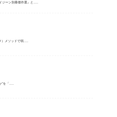
ン別冊傑作選』と......
ソッドで弱......
......