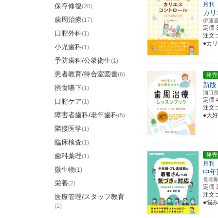
月刊
保存修復
(20)
カリ
歯周治療
(17)
伊藤
定価
口腔外科
(1)
注文コ
●カ
小児歯科
(1)
予防歯科/公衆衛生
(1)
患者教育/待合室図書
(6)
発売
新版
摂食嚥下
(1)
浦口
定価
口腔ケア
(1)
注文コー
障害者歯科/老年歯科
(5)
●大
隣接医学
(1)
臨床検査
(1)
発売
歯科薬理
(1)
月刊
微生物
(1)
中年
長谷
栄養
(2)
定価
注文コ
医療管理/スタッフ教育
●悩
(1)