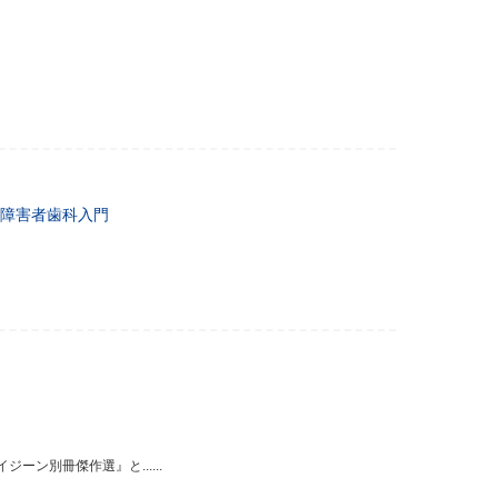
障害者歯科入門
ン別冊傑作選』と......