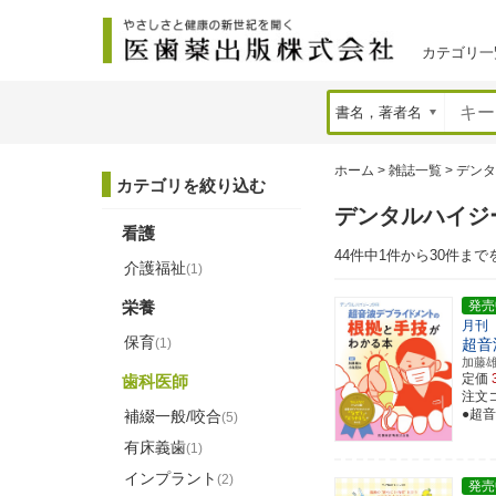
カテゴリ一
ホーム
>
雑誌一覧
>
デンタ
カテゴリを絞り込む
デンタルハイジ
看護
44件中1件から30件まで
介護福祉
(1)
栄養
発売
月刊
保育
(1)
超音
加藤
定価
歯科医師
注文コ
●超
補綴一般/咬合
(5)
有床義歯
(1)
インプラント
(2)
発売