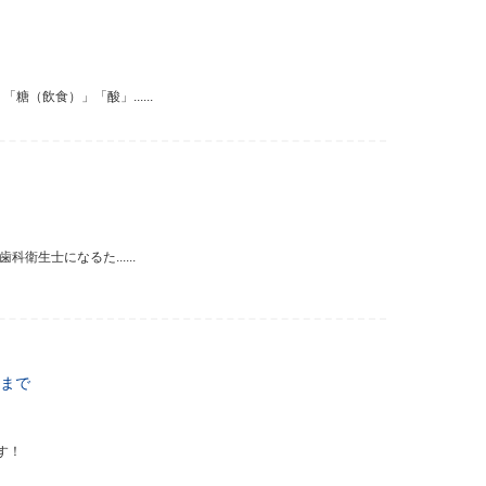
飲食）」「酸」......
生士になるた......
まで
す！