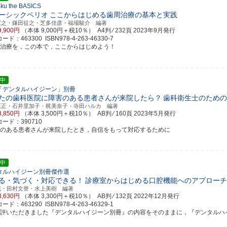
aku the BASICS
ーシックペリオ
ここからはじめる歯周治療の基本と実践
寛之・鎌田征之・芝多佳彦・福場駿介 編著
9,900円
（本体 9,000円＋税10％） A4判 ⁄ 232頁
2023年9月発行
ド：463300 ISBN978-4-263-46330-7
周治療を，この本で，ここからはじめよう！
中
「デンタルハイジーン」別冊
たの歯科医院に障害のある患者さんが来院したら？
歯科衛生士のための
原正・石井里加子・梶美奈子・寺田ハルカ 編著
3,850円
（本体 3,500円＋税10％） AB判 ⁄ 160頁
2023年5月発行
ード：390710
害のある患者さんが来院したとき，自信をもって対応するために
中
タルハイジーン別冊傑作選
る・気づく・対応できる！
診療室からはじめる口腔機能へのアプローチ
武・田村文誉・水上美樹 編著
3,630円
（本体 3,300円＋税10％） AB判 ⁄ 132頁
2022年12月発行
ド：463290 ISBN978-4-263-46329-1
好評いただきました『デンタルハイジーン別冊』の内容をそのままに，『デンタルハイジー