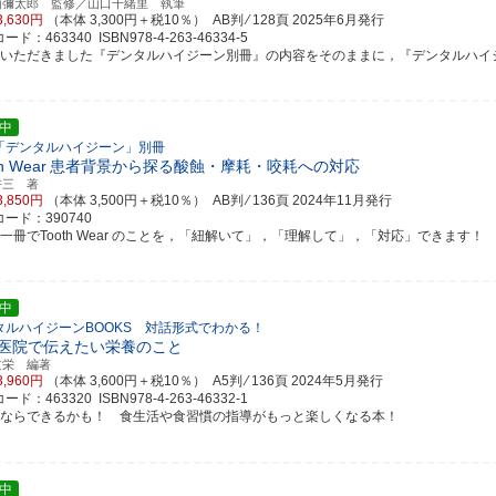
山彌太郎 監修／山口千緒里 執筆
3,630円
（本体 3,300円＋税10％） AB判 ⁄ 128頁
2025年6月発行
ド：463340 ISBN978-4-263-46334-5
評いただきました『デンタルハイジーン別冊』の内容をそのままに，『デンタルハイジーン
中
「デンタルハイジーン」別冊
h Wear
患者背景から探る酸蝕・摩耗・咬耗への対応
耕三 著
3,850円
（本体 3,500円＋税10％） AB判 ⁄ 136頁
2024年11月発行
ード：390740
の一冊でTooth Wear のことを，「紐解いて」，「理解して」，「対応」できます！
中
タルハイジーンBOOKS 対話形式でわかる！
医院で伝えたい栄養のこと
文栄 編著
3,960円
（本体 3,600円＋税10％） A5判 ⁄ 136頁
2024年5月発行
ド：463320 ISBN978-4-263-46332-1
れならできるかも！ 食生活や食習慣の指導がもっと楽しくなる本！
中