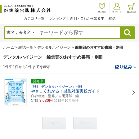
カテゴリ一覧
ランキング
新刊・これから出る本
雑誌
検索
ホーム
>
雑誌一覧
>
デンタルハイジーン
>
編集部のおすすめ書籍・別冊
デンタルハイジーン 編集部のおすすめ書籍・別冊
1件中1件から1件までを表示
絞り込み »
発売中
月刊「デンタルハイジーン」別冊
やさしくわかる！感染対策実践ガイド
白砂兼光 監修／吉岡秀郎 編
定価
3,630円
2018年10月発行
< 前へ
次へ >