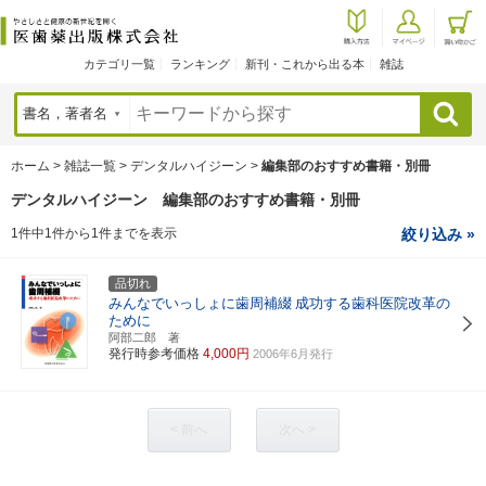
カテゴリ一覧
ランキング
新刊・これから出る本
雑誌
検索
ホーム
>
雑誌一覧
>
デンタルハイジーン
>
編集部のおすすめ書籍・別冊
デンタルハイジーン 編集部のおすすめ書籍・別冊
1件中1件から1件までを表示
絞り込み »
品切れ
みんなでいっしょに歯周補綴
成功する歯科医院改革の
ために
阿部二郎 著
発行時参考価格
4,000円
2006年6月発行
< 前へ
次へ >