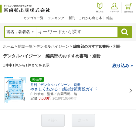
カテゴリ一覧
ランキング
新刊・これから出る本
雑誌
検索
ホーム
>
雑誌一覧
>
デンタルハイジーン
>
編集部のおすすめ書籍・別冊
デンタルハイジーン 編集部のおすすめ書籍・別冊
1件中1件から1件までを表示
絞り込み »
発売中
月刊「デンタルハイジーン」別冊
やさしくわかる！感染対策実践ガイド
白砂兼光 監修／吉岡秀郎 編
定価
3,630円
2018年10月発行
< 前へ
次へ >