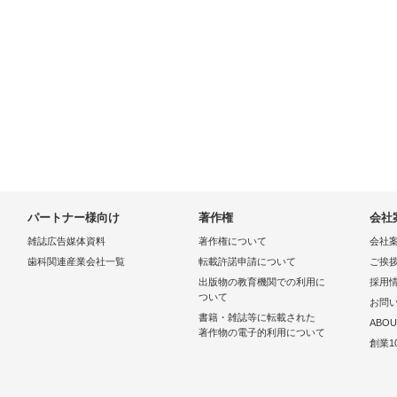
パートナー様向け
著作権
会社
雑誌広告媒体資料
著作権について
会社
歯科関連産業会社一覧
転載許諾申請について
ご挨
出版物の教育機関での利用に
採用
ついて
お問
書籍・雑誌等に転載された
ABOU
著作物の電子的利用について
創業1