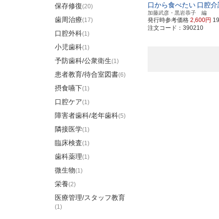
口から食べたい
口腔介
保存修復
(20)
加藤武彦・黒岩恭子 編
歯周治療
(17)
発行時参考価格
2,600円
1
注文コード：390210
口腔外科
(1)
小児歯科
(1)
予防歯科/公衆衛生
(1)
患者教育/待合室図書
(6)
摂食嚥下
(1)
口腔ケア
(1)
障害者歯科/老年歯科
(5)
隣接医学
(1)
臨床検査
(1)
歯科薬理
(1)
微生物
(1)
栄養
(2)
医療管理/スタッフ教育
(1)