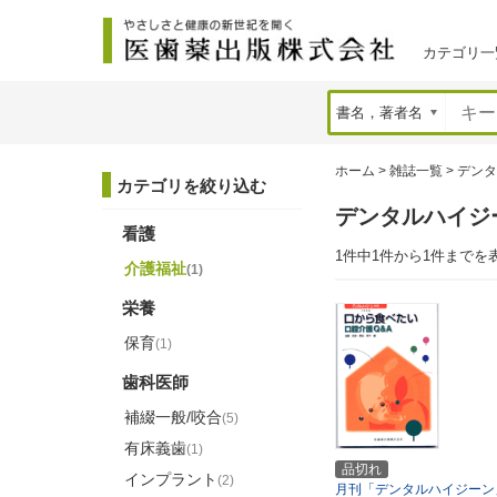
カテゴリ一
ホーム
>
雑誌一覧
>
デンタ
カテゴリを絞り込む
デンタルハイジ
看護
1件中1件から1件までを
介護福祉
(1)
栄養
保育
(1)
歯科医師
補綴一般/咬合
(5)
有床義歯
(1)
品切れ
インプラント
(2)
月刊「デンタルハイジーン