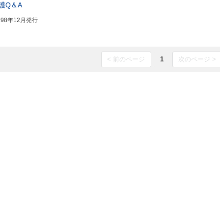
護Q＆A
998年12月発行
< 前のページ
1
次のページ >