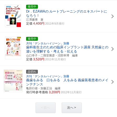
発売中
Dr．EZAWAの
ルートプレーニングのエキスパートに
なろう！
江澤庸博 著
定価
4,400円
2011年9月発行
発売中
月刊「デンタルハイジーン」別冊
歯科衛生士のための臨床インプラント講座
天然歯との
違いを理解する・考える・伝える
山口幸子・二階堂雅彦・沼部幸博 編著
定価
3,520円
2011年11月発行
品切れ
月刊「デンタルハイジーン」別冊
義歯をみる 口をみる 人をみる
義歯装着患者のメイ
ンテナンス
亀田行雄・加藤正治 編著
発行時参考価格
3,200円
2012年11月発行
< 前へ
次へ >