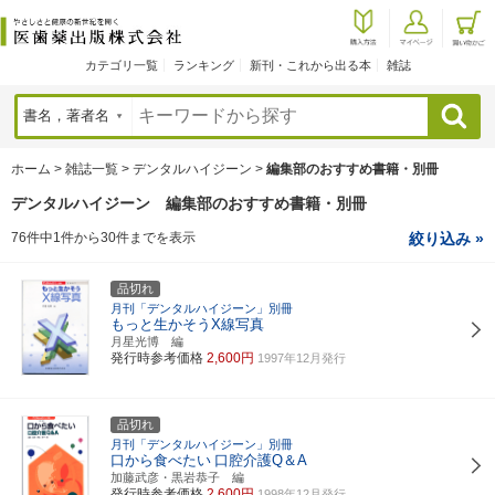
カテゴリ一覧
ランキング
新刊・これから出る本
雑誌
検索
ホーム
>
雑誌一覧
>
デンタルハイジーン
>
編集部のおすすめ書籍・別冊
デンタルハイジーン 編集部のおすすめ書籍・別冊
76件中1件から30件までを表示
絞り込み »
品切れ
月刊「デンタルハイジーン」別冊
もっと生かそうX線写真
月星光博 編
発行時参考価格
2,600円
1997年12月発行
品切れ
月刊「デンタルハイジーン」別冊
口から食べたい
口腔介護Q＆A
加藤武彦・黒岩恭子 編
発行時参考価格
2,600円
1998年12月発行