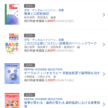
品切れ
月刊「デンタルハイジーン」別冊
唾液と口腔乾燥症
柿木保明・西原達次 編著
発行時参考価格
2,800円
2003年6月発行
品切れ
月刊「デンタルハイジーン」別冊
これだけは身につけたい
診療室のベーシックワーク
浦口昌秀・遊佐典子・品田和美・蔭原桂子 編
発行時参考価格
2,800円
2004年5月発行
品切れ
DENTAL HYGIENE SELECTION
オーラルフィジオセラピー
非観血処置で歯周病を治す
小西昭彦・小西かず代 著
発行時参考価格
3,200円
2004年7月発行
品切れ
DENTAL HYGIENE SELECTION
食事が変わる・歯肉が変わる
歯科臨床における食事指
導