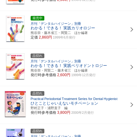
発売中
月刊「デンタルハイジーン」別冊
わかる！できる！
実践カリオロジー
熊谷崇・藤木省三・岡賢二 ほか編著
定価
2,860円
1999年6月発行
品切れ
月刊「デンタルハイジーン」別冊
わかる！できる！
実践ペリオドントロジー
熊谷崇・岡賢二・藤木省三 ほか編著
発行時参考価格
2,600円
1999年12月発行
品切れ
Practical Periodontal Treatment Series for Dental Hygienist
ひとことじゃいえないモチベーション
野村正子・浦野直子 編
発行時参考価格
3,800円
2000年2月発行
品切れ
月刊「デンタルハイジーン」別冊