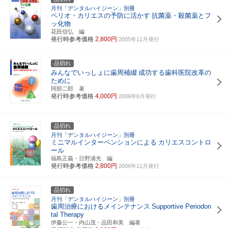
月刊「デンタルハイジーン」別冊
ペリオ・カリエスの予防に活かす
抗菌薬・殺菌薬とフ
ッ化物
花田信弘 編
発行時参考価格
2,800円
2005年11月発行
品切れ
みんなでいっしょに歯周補綴
成功する歯科医院改革の
ために
阿部二郎 著
発行時参考価格
4,000円
2006年6月発行
品切れ
月刊「デンタルハイジーン」別冊
ミニマルインターベンションによる
カリエスコントロ
ール
福島正義・日野浦光 編
発行時参考価格
2,800円
2006年11月発行
品切れ
月刊「デンタルハイジーン」別冊
歯周治療におけるメインテナンス
Supportive Periodon
tal Therapy
伊藤公一・内山茂・品田和美 編著