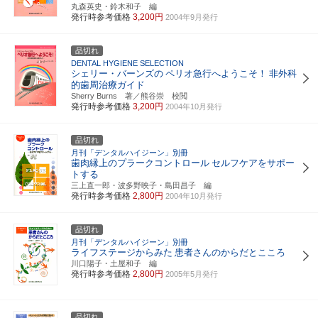
丸森英史・鈴木和子 編
発行時参考価格
3,200円
2004年9月発行
品切れ
DENTAL HYGIENE SELECTION
シェリー・バーンズの
ペリオ急行へようこそ！
非外科
的歯周治療ガイド
Sherry Burns 著／熊谷崇 校閲
発行時参考価格
3,200円
2004年10月発行
品切れ
月刊「デンタルハイジーン」別冊
歯肉縁上のプラークコントロール
セルフケアをサポー
トする
三上直一郎・波多野映子・島田昌子 編
発行時参考価格
2,800円
2004年10月発行
品切れ
月刊「デンタルハイジーン」別冊
ライフステージからみた
患者さんのからだとこころ
川口陽子・土屋和子 編
発行時参考価格
2,800円
2005年5月発行
品切れ