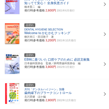
知ってて安心！
全身疾患ガイド
橋本賢二 編
発行時参考価格
2,600円
2001年6月発行
品切れ
DENTAL HYGIENE SELECTION
Welcome to
かむかむクッキング
柳沢幸江・田沼敦子 著
発行時参考価格
3,200円
2001年10月発行
品切れ
EBMに基づいた
口腔ケアのために
必読文献集
日本歯科医師会 監修／静岡県歯科医師会 編
発行時参考価格
3,800円
2002年3月発行
品切れ
月刊「デンタルハイジーン」別冊
歯肉縁下のプラークコントロール
北川原健 ほか編
発行時参考価格
2,800円
2002年12月発行