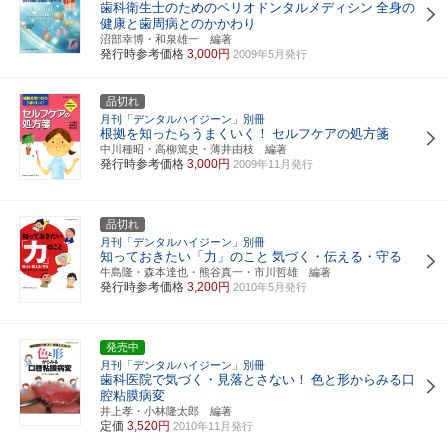
歯科衛生士のためのペリオドンタルメディシン
全身の
健康と歯周病とのかかわり
沼部幸博・和泉雄一 編著
発行時参考価格
3,000円
2009年5月発行
品切れ
月刊「デンタルハイジーン」別冊
根拠を知ったらうまくいく！
セルフケアの処方箋
中川種昭・高柳篤史・薄井由枝 編著
発行時参考価格
3,000円
2009年11月発行
品切れ
月刊「デンタルハイジーン」別冊
知っておきたい「力」のこと
気づく・伝える・守る
牛島隆・森本達也・熊谷真一・市川哲雄 編著
発行時参考価格
3,200円
2010年5月発行
発売中
月刊「デンタルハイジーン」別冊
歯科医院で気づく・見落とさない！
色と形からみる口
腔粘膜病変
井上孝・小林隆太郎 編著
定価
3,520円
2010年11月発行