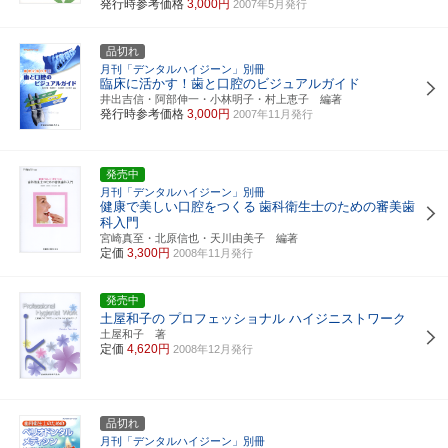
発行時参考価格
3,000円
2007年5月発行
品切れ
月刊「デンタルハイジーン」別冊
臨床に活かす！歯と口腔のビジュアルガイド
井出吉信・阿部伸一・小林明子・村上恵子 編著
発行時参考価格
3,000円
2007年11月発行
発売中
月刊「デンタルハイジーン」別冊
健康で美しい口腔をつくる
歯科衛生士のための審美歯
科入門
宮崎真至・北原信也・天川由美子 編著
定価
3,300円
2008年11月発行
発売中
土屋和子の
プロフェッショナル ハイジニストワーク
土屋和子 著
定価
4,620円
2008年12月発行
品切れ
月刊「デンタルハイジーン」別冊