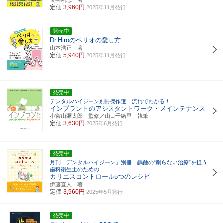
定価
3,960円
2025年11月発行
発売中
Dr.Hiroのペリオの愛し方
山本浩正 著
定価
5,940円
2025年11月発行
発売中
デンタルハイジーン別冊傑作選 流れでわかる！
インプラントのアシスタントワーク・メインテナンス
小宮山彌太郎 監修／山口千緒里 執筆
定価
3,630円
2025年6月発行
発売中
月刊「デンタルハイジーン」別冊 齲蝕の“削らない治療”を担う
歯科衛生士のための
カリエスコントロール5つのレシピ
伊藤直人 著
定価
3,960円
2025年5月発行
発売中