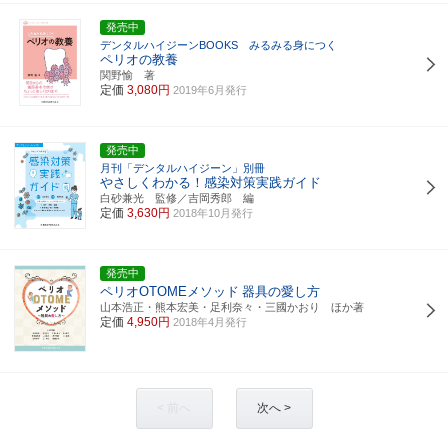
発売中
デンタルハイジーンBOOKS みるみる身につく
ペリオの教養
関野愉 著
定価
3,080円
2019年6月発行
発売中
月刊「デンタルハイジーン」別冊
やさしくわかる！感染対策実践ガイド
白砂兼光 監修／吉岡秀郎 編
定価
3,630円
2018年10月発行
発売中
ペリオOTOMEメソッド
器具の愛し方
山本浩正・熊本宏美・足利奈々・三國かおり ほか著
定価
4,950円
2018年4月発行
< 前へ
次へ >