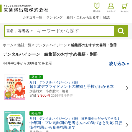
カテゴリ一覧
ランキング
新刊・これから出る本
雑誌
検索
ホーム
>
雑誌一覧
>
デンタルハイジーン
>
編集部のおすすめ書籍・別冊
デンタルハイジーン 編集部のおすすめ書籍・別冊
44件中1件から30件までを表示
絞り込み »
発売中
月刊「デンタルハイジーン」別冊
超音波デブライドメントの根拠と手技がわかる本
加藤雄大・小森朋栄 編著
定価
3,960円
2026年5月発行
発売中
月刊「デンタルハイジーン」別冊 歯科衛生士だからできる！
中年期・プレ高齢期の患者さんへの気づきと対応
口腔
衛生指導から食事指導まで
長谷剛志 著