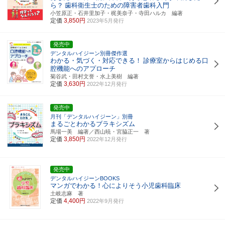
ら？
歯科衛生士のための障害者歯科入門
小笠原正・石井里加子・梶美奈子・寺田ハルカ 編著
定価
3,850円
2023年5月発行
発売中
デンタルハイジーン別冊傑作選
わかる・気づく・対応できる！
診療室からはじめる口
腔機能へのアプローチ
菊谷武・田村文誉・水上美樹 編著
定価
3,630円
2022年12月発行
発売中
月刊「デンタルハイジーン」別冊
まるごとわかるブラキシズム
馬場一美 編著／西山暁・宮脇正一 著
定価
3,850円
2022年12月発行
発売中
デンタルハイジーンBOOKS
マンガでわかる！心によりそう小児歯科臨床
土岐志麻 著
定価
4,400円
2022年9月発行