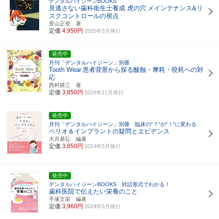
デンタルハイジーンBOOKS
見逃さない歯科衛生士養成 虎の穴
メインテナンス&リ
スクコントロールの視点
景山正登 著
定価
4,950円
2025年3月発行
発売中
月刊「デンタルハイジーン」別冊
Tooth Wear
患者背景から探る酸蝕・摩耗・咬耗への対
応
西村耕三 著
定価
3,850円
2024年11月発行
発売中
月刊「デンタルハイジーン」別冊 臨床の“？”が“！”に変わる
ペリオ＆インプラントの疑問とエビデンス
大月基弘 編著
定価
3,850円
2024年5月発行
発売中
デンタルハイジーンBOOKS 対話形式でわかる！
歯科医院で伝えたい栄養のこと
手塚文栄 編著
定価
3,960円
2024年5月発行