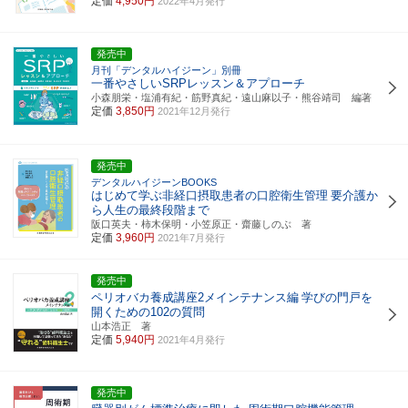
定価
4,950円
2022年4月発行
発売中
月刊「デンタルハイジーン」別冊
一番やさしいSRPレッスン＆アプローチ
小森朋栄・塩浦有紀・筋野真紀・遠山麻以子・熊谷靖司 編著
定価
3,850円
2021年12月発行
発売中
デンタルハイジーンBOOKS
はじめて学ぶ非経口摂取患者の口腔衛生管理
要介護か
ら人生の最終段階まで
阪口英夫・柿木保明・小笠原正・齋藤しのぶ 著
定価
3,960円
2021年7月発行
発売中
ペリオバカ養成講座2メインテナンス編
学びの門戸を
開くための102の質問
山本浩正 著
定価
5,940円
2021年4月発行
発売中