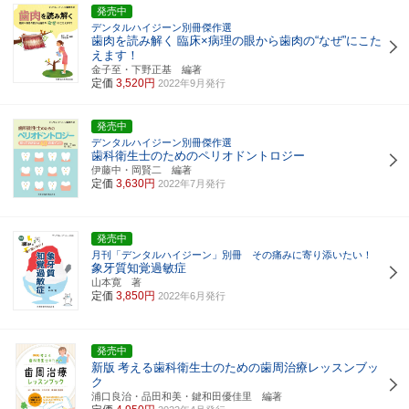
発売中
デンタルハイジーン別冊傑作選
歯肉を読み解く
臨床×病理の眼から歯肉の“なぜ”にこた
えます！
金子至・下野正基 編著
定価
3,520円
2022年9月発行
発売中
デンタルハイジーン別冊傑作選
歯科衛生士のためのペリオドントロジー
伊藤中・岡賢二 編著
定価
3,630円
2022年7月発行
発売中
月刊「デンタルハイジーン」別冊 その痛みに寄り添いたい！
象牙質知覚過敏症
山本寛 著
定価
3,850円
2022年6月発行
発売中
新版
考える歯科衛生士のための歯周治療レッスンブッ
ク
浦口良治・品田和美・鍵和田優佳里 編著