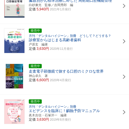
臓器別がん標準治療に即した
周術期口腔機能管理
白砂兼光 監修／吉岡秀郎 編
定価
5,940円
2021年1月発行
発売中
月刊「デンタルハイジーン」別冊 どうして？どうする？
診療室からはじまる高齢者歯科
戸原玄 編著
定価
3,630円
2020年11月発行
発売中
走査電子顕微鏡で旅する口腔のミクロな世界
神山卓久 著
定価
6,600円
2020年4月発行
発売中
月刊「デンタルハイジーン」別冊
エビデンスを臨床に！齲蝕予防マニュアル
眞木吉信・石塚洋一 編著
定価
3,630円
2019年8月発行