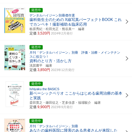
発売中
デンタルハイジーン別冊傑作選
歯科衛生士のための
X線写真パーフェクトBOOK
これ
でカンペキ！撮影補助＆臨床応用
栃原秀紀・松田光正・熊谷真一 編著
定価
3,520円
2024年2月発行
発売中
月刊「デンタルハイジーン」別冊 評価・治療・メインテナン
スに役立つ！
資料のとり方・活かし方
浅賀庸平 編著
定価
3,850円
2023年12月発行
発売中
Ishiyaku the BASICS
新ベーシックペリオ
ここからはじめる歯周治療の基本
と実践
斎田寛之・鎌田征之・芝多佳彦・福場駿介 編著
定価
9,900円
2023年9月発行
発売中
月刊「デンタルハイジーン」別冊
あなたの歯科医院に障害のある患者さんが来院した