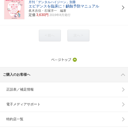
月刊「デンタルハイジーン」別冊
エビデンスを臨床に！齲蝕予防マニュアル
眞木吉信・石塚洋一 編著
定価
3,630円
2019年8月発行
< 前へ
次へ >
ご購入のお客様へ
正誤表／補足情報
電子メディアサポート
特約店一覧