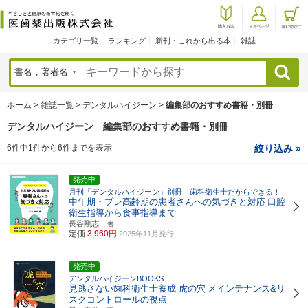
カテゴリ一覧
ランキング
新刊・これから出る本
雑誌
検索
ホーム
>
雑誌一覧
>
デンタルハイジーン
>
編集部のおすすめ書籍・別冊
デンタルハイジーン 編集部のおすすめ書籍・別冊
6件中1件から6件までを表示
絞り込み »
発売中
月刊「デンタルハイジーン」別冊 歯科衛生士だからできる！
中年期・プレ高齢期の患者さんへの気づきと対応
口腔
衛生指導から食事指導まで
長谷剛志 著
定価
3,960円
2025年11月発行
発売中
デンタルハイジーンBOOKS
見逃さない歯科衛生士養成 虎の穴
メインテナンス&リ
スクコントロールの視点