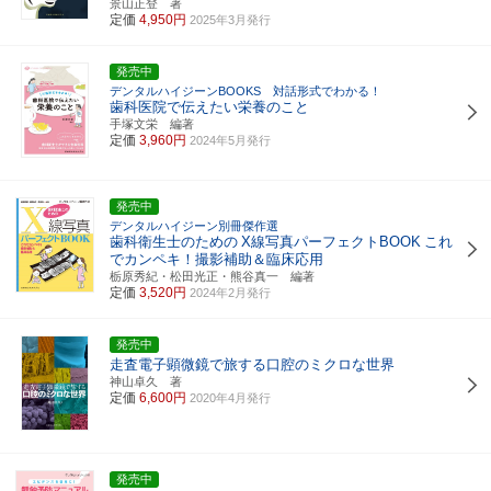
景山正登 著
定価
4,950円
2025年3月発行
発売中
デンタルハイジーンBOOKS 対話形式でわかる！
歯科医院で伝えたい栄養のこと
手塚文栄 編著
定価
3,960円
2024年5月発行
発売中
デンタルハイジーン別冊傑作選
歯科衛生士のための
X線写真パーフェクトBOOK
これ
でカンペキ！撮影補助＆臨床応用
栃原秀紀・松田光正・熊谷真一 編著
定価
3,520円
2024年2月発行
発売中
走査電子顕微鏡で旅する口腔のミクロな世界
神山卓久 著
定価
6,600円
2020年4月発行
発売中