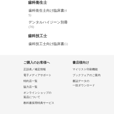
歯科衛生士
歯科衛生士向け臨床書
(4
5)
デンタルハイジーン別冊
(76)
歯科技工士
歯科技工士向け臨床書
(1)
ご購入のお客様へ
書店様向け
正誤表／補足情報
マイリスト印刷機能
電子メディアサポート
ブックフェアのご案内
特約店一覧
書誌データの
一括ダウンロード
協力店一覧
オンラインショップの
返品について
教科書採用特典サービス