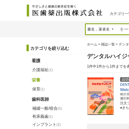
カテゴリ一
ホーム
>
雑誌一覧
>
デンタ
カテゴリを絞り込む
デンタルハイジ
看護
1件中1件から1件までを
介護福祉
(1)
栄養
品切
DENT
保育
(1)
Welc
柳沢
発行
歯科医師
注文コー
●き
補綴一般/咬合
(5)
有床義歯
(1)
インプラント
(2)