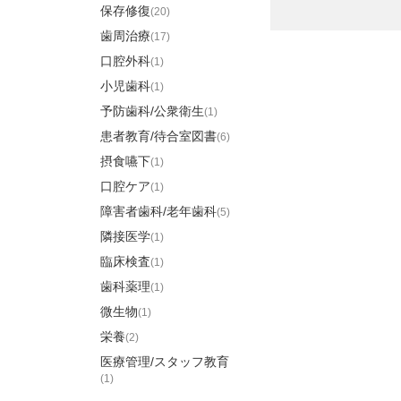
保存修復
(20)
歯周治療
(17)
口腔外科
(1)
小児歯科
(1)
予防歯科/公衆衛生
(1)
患者教育/待合室図書
(6)
摂食嚥下
(1)
口腔ケア
(1)
障害者歯科/老年歯科
(5)
隣接医学
(1)
臨床検査
(1)
歯科薬理
(1)
微生物
(1)
栄養
(2)
医療管理/スタッフ教育
(1)