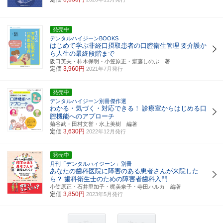
発売中
デンタルハイジーンBOOKS
はじめて学ぶ非経口摂取患者の口腔衛生管理
要介護か
ら人生の最終段階まで
阪口英夫・柿木保明・小笠原正・齋藤しのぶ 著
定価
3,960円
2021年7月発行
発売中
デンタルハイジーン別冊傑作選
わかる・気づく・対応できる！
診療室からはじめる口
腔機能へのアプローチ
菊谷武・田村文誉・水上美樹 編著
定価
3,630円
2022年12月発行
発売中
月刊「デンタルハイジーン」別冊
あなたの歯科医院に障害のある患者さんが来院した
ら？
歯科衛生士のための障害者歯科入門
小笠原正・石井里加子・梶美奈子・寺田ハルカ 編著
定価
3,850円
2023年5月発行