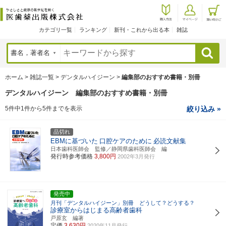
カテゴリ一覧
ランキング
新刊・これから出る本
雑誌
検索
ホーム
>
雑誌一覧
>
デンタルハイジーン
>
編集部のおすすめ書籍・別冊
デンタルハイジーン 編集部のおすすめ書籍・別冊
5件中1件から5件までを表示
絞り込み »
品切れ
EBMに基づいた
口腔ケアのために
必読文献集
日本歯科医師会 監修／静岡県歯科医師会 編
発行時参考価格
3,800円
2002年3月発行
発売中
月刊「デンタルハイジーン」別冊 どうして？どうする？
診療室からはじまる高齢者歯科
戸原玄 編著
定価
3,630円
2020年11月発行