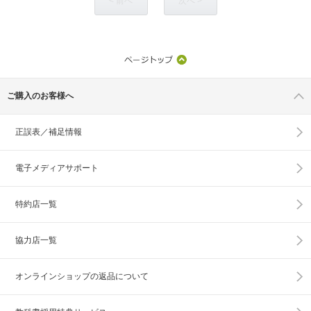
< 前へ
次へ >
ご購入のお客様へ
正誤表／補足情報
電子メディアサポート
特約店一覧
協力店一覧
オンラインショップの
返品について