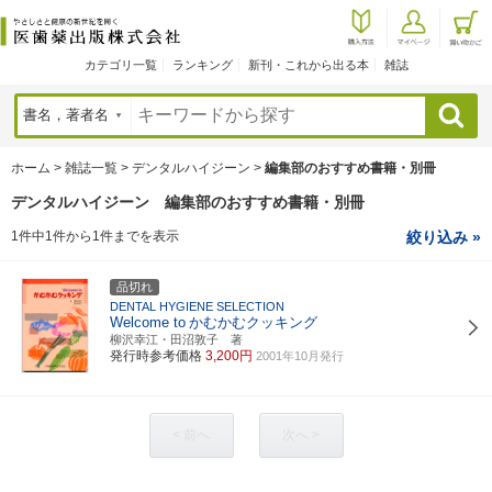
カテゴリ一覧
ランキング
新刊・これから出る本
雑誌
検索
ホーム
>
雑誌一覧
>
デンタルハイジーン
>
編集部のおすすめ書籍・別冊
デンタルハイジーン 編集部のおすすめ書籍・別冊
1件中1件から1件までを表示
絞り込み »
品切れ
DENTAL HYGIENE SELECTION
Welcome to
かむかむクッキング
柳沢幸江・田沼敦子 著
発行時参考価格
3,200円
2001年10月発行
< 前へ
次へ >