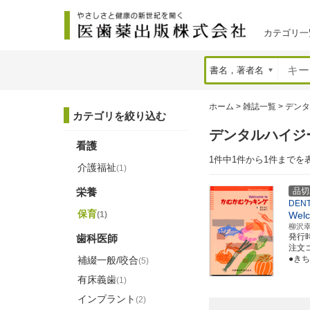
カテゴリ一
ホーム
>
雑誌一覧
>
デンタ
カテゴリを絞り込む
デンタルハイジ
看護
1件中1件から1件までを
介護福祉
(1)
栄養
品切
DENT
保育
(1)
Welc
柳沢
発行
歯科医師
注文コー
●き
補綴一般/咬合
(5)
有床義歯
(1)
インプラント
(2)