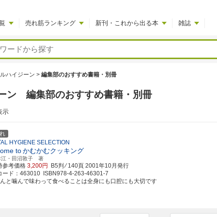
覧
売れ筋ランキング
新刊・これから出る本
雑誌
ルハイジーン
>
編集部のおすすめ書籍・別冊
ーン 編集部のおすすめ書籍・別冊
表示
れ
AL HYGIENE SELECTION
ome to
かむかむクッキング
幸江・田沼敦子 著
時参考価格
3,200円
B5判 ⁄ 140頁
2001年10月発行
ド：463010 ISBN978-4-263-46301-7
ちんと噛んで味わって食べることは全身にも口腔にも大切です