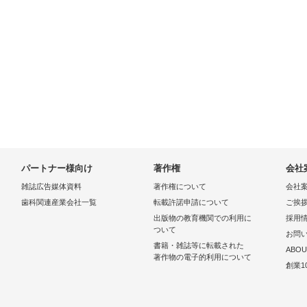
パートナー様向け
著作権
会社
雑誌広告媒体資料
著作権について
会社
歯科関連産業会社一覧
転載許諾申請について
ご挨
出版物の教育機関での利用に
採用
ついて
お問
書籍・雑誌等に転載された
ABOU
著作物の電子的利用について
創業1