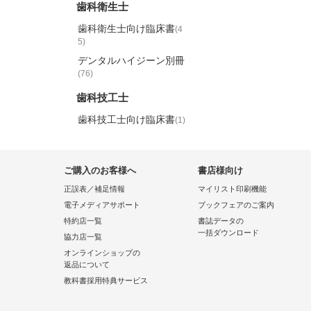
歯科衛生士
歯科衛生士向け臨床書
(4
5)
デンタルハイジーン別冊
(76)
歯科技工士
歯科技工士向け臨床書
(1)
ご購入のお客様へ
書店様向け
正誤表／補足情報
マイリスト印刷機能
電子メディアサポート
ブックフェアのご案内
特約店一覧
書誌データの
一括ダウンロード
協力店一覧
オンラインショップの
返品について
教科書採用特典サービス