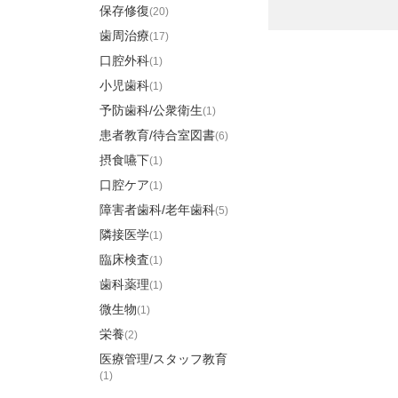
保存修復
(20)
歯周治療
(17)
口腔外科
(1)
小児歯科
(1)
予防歯科/公衆衛生
(1)
患者教育/待合室図書
(6)
摂食嚥下
(1)
口腔ケア
(1)
障害者歯科/老年歯科
(5)
隣接医学
(1)
臨床検査
(1)
歯科薬理
(1)
微生物
(1)
栄養
(2)
医療管理/スタッフ教育
(1)