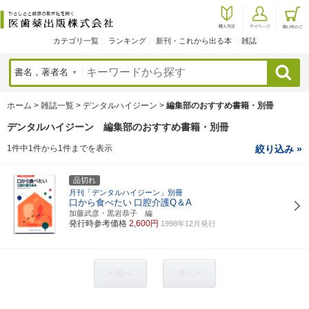
カテゴリ一覧
ランキング
新刊・これから出る本
雑誌
検索
ホーム
>
雑誌一覧
>
デンタルハイジーン
>
編集部のおすすめ書籍・別冊
デンタルハイジーン 編集部のおすすめ書籍・別冊
1件中1件から1件までを表示
絞り込み »
品切れ
月刊「デンタルハイジーン」別冊
口から食べたい
口腔介護Q＆A
加藤武彦・黒岩恭子 編
発行時参考価格
2,600円
1998年12月発行
< 前へ
次へ >