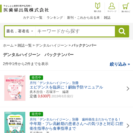
カテゴリ一覧
ランキング
新刊・これから出る本
雑誌
検索
ホーム
>
雑誌一覧
>
デンタルハイジーン
>
バックナンバー
デンタルハイジーン バックナンバー
2件中1件から2件までを表示
絞り込み »
発売中
月刊「デンタルハイジーン」別冊
エビデンスを臨床に！齲蝕予防マニュアル
眞木吉信・石塚洋一 編著
定価
3,630円
2019年8月発行
発売中
月刊「デンタルハイジーン」別冊 歯科衛生士だからできる！
中年期・プレ高齢期の患者さんへの気づきと対応
口腔
衛生指導から食事指導まで
長谷剛志 著