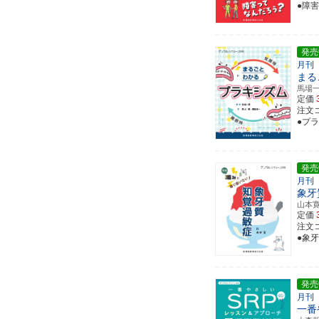
●障
発売
月刊
まる
馬場
定価
注文コ
●プ
発売
月刊
象牙
山本
定価
注文コ
●象
発売
月刊
一番