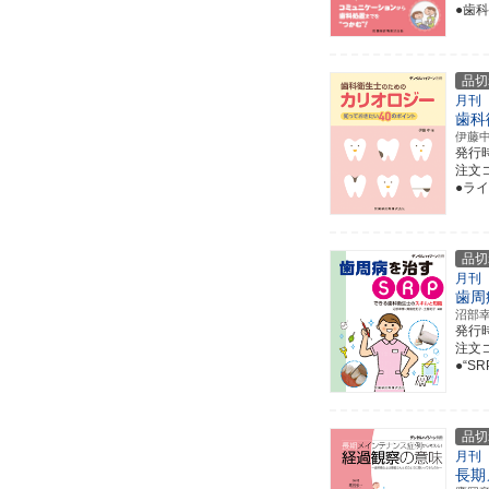
●歯
品切
月刊
歯科
伊藤
発行
注文コ
●ラ
品切
月刊
歯周
沼部
発行
注文コ
●“
品切
月刊
長期