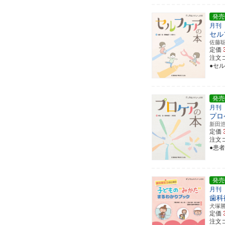
発売
月刊
セル
佐藤
定価
注文コ
●セ
発売
月刊
プロ
新田
定価
注文コ
●患
発売
月刊
歯科
犬塚
定価
注文コ