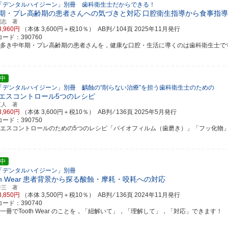
「デンタルハイジーン」別冊 歯科衛生士だからできる！
期・プレ高齢期の患者さんへの気づきと対応
口腔衛生指導から食事指導
剛志 著
3,960円
（本体 3,600円＋税10％） AB判 ⁄ 104頁
2025年11月発行
ード：390760
み多き中年期・プレ高齢期の患者さんを，健康な口腔・生活に導くのは歯科衛生士で
中
「デンタルハイジーン」別冊 齲蝕の“削らない治療”を担う歯科衛生士のための
エスコントロール5つのレシピ
直人 著
3,960円
（本体 3,600円＋税10％） AB判 ⁄ 136頁
2025年5月発行
ード：390750
リエスコントロールのための5つのレシピ「バイオフィルム（歯磨き）」「フッ化物」「糖（
中
「デンタルハイジーン」別冊
h Wear
患者背景から探る酸蝕・摩耗・咬耗への対応
耕三 著
3,850円
（本体 3,500円＋税10％） AB判 ⁄ 136頁
2024年11月発行
ード：390740
の一冊でTooth Wear のことを，「紐解いて」，「理解して」，「対応」できます！