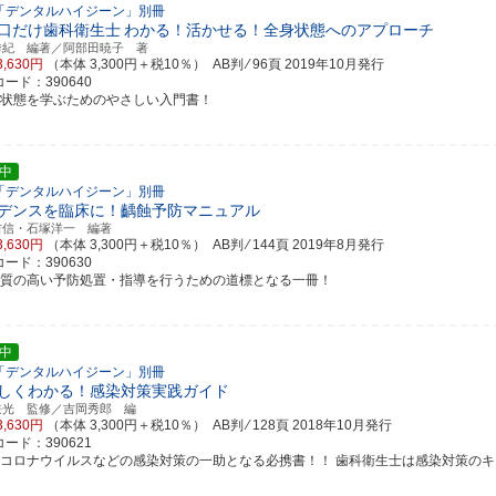
「デンタルハイジーン」別冊
口だけ歯科衛生士
わかる！活かせる！全身状態へのアプローチ
秀紀 編著／阿部田暁子 著
3,630円
（本体 3,300円＋税10％） AB判 ⁄ 96頁
2019年10月発行
ード：390640
身状態を学ぶためのやさしい入門書！
中
「デンタルハイジーン」別冊
デンスを臨床に！齲蝕予防マニュアル
吉信・石塚洋一 編著
3,630円
（本体 3,300円＋税10％） AB判 ⁄ 144頁
2019年8月発行
ード：390630
り質の高い予防処置・指導を行うための道標となる一冊！
中
「デンタルハイジーン」別冊
しくわかる！感染対策実践ガイド
兼光 監修／吉岡秀郎 編
3,630円
（本体 3,300円＋税10％） AB判 ⁄ 128頁
2018年10月発行
ード：390621
型コロナウイルスなどの感染対策の一助となる必携書！！ 歯科衛生士は感染対策の