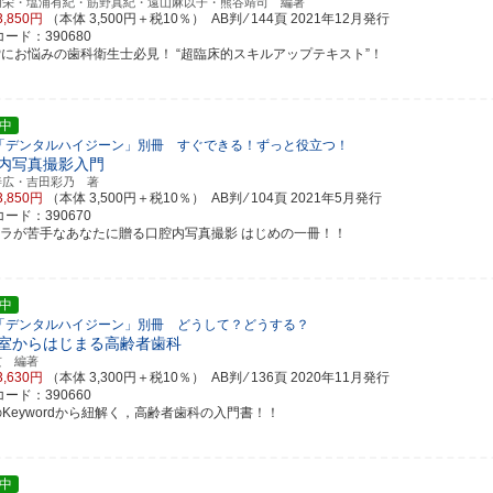
朋栄・塩浦有紀・筋野真紀・遠山麻以子・熊谷靖司 編著
3,850円
（本体 3,500円＋税10％） AB判 ⁄ 144頁
2021年12月発行
ード：390680
RPにお悩みの歯科衛生士必見！ “超臨床的スキルアップテキスト”！
中
「デンタルハイジーン」別冊 すぐできる！ずっと役立つ！
内写真撮影入門
善広・吉田彩乃 著
3,850円
（本体 3,500円＋税10％） AB判 ⁄ 104頁
2021年5月発行
ード：390670
メラが苦手なあなたに贈る口腔内写真撮影 はじめの一冊！！
中
「デンタルハイジーン」別冊 どうして？どうする？
室からはじまる高齢者歯科
玄 編著
3,630円
（本体 3,300円＋税10％） AB判 ⁄ 136頁
2020年11月発行
ード：390660
のKeywordから紐解く，高齢者歯科の入門書！！
中