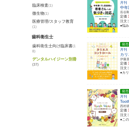
月刊
臨床検査
(1)
中年
長谷
微生物
(1)
定価
医療管理/スタッフ教育
注文コ
●悩
(1)
歯科衛生士
発売
歯科衛生士向け臨床書
(1
月刊
8)
カリ
デンタルハイジーン別冊
伊藤
定価
(37)
注文コ
●カ
発売
月刊
Toot
西村
定価
注文コ
●こ