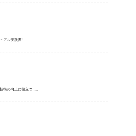
ュアル実践書!
向上に役立つ......