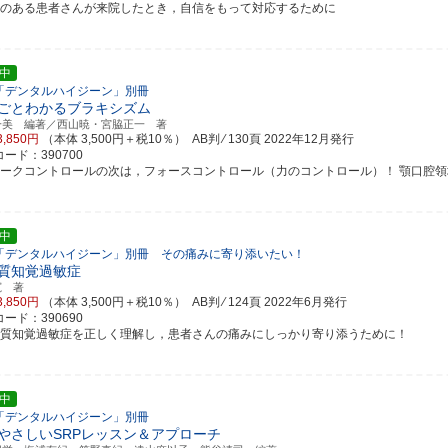
害のある患者さんが来院したとき，自信をもって対応するために
中
「デンタルハイジーン」別冊
ごとわかるブラキシズム
一美 編著／西山暁・宮脇正一 著
3,850円
（本体 3,500円＋税10％） AB判 ⁄ 130頁
2022年12月発行
ード：390700
ラークコントロールの次は，フォースコントロール（力のコントロール）！ 顎口腔領域に生
中
「デンタルハイジーン」別冊 その痛みに寄り添いたい！
質知覚過敏症
寛 著
3,850円
（本体 3,500円＋税10％） AB判 ⁄ 124頁
2022年6月発行
ード：390690
牙質知覚過敏症を正しく理解し，患者さんの痛みにしっかり寄り添うために！
中
「デンタルハイジーン」別冊
やさしいSRPレッスン＆アプローチ