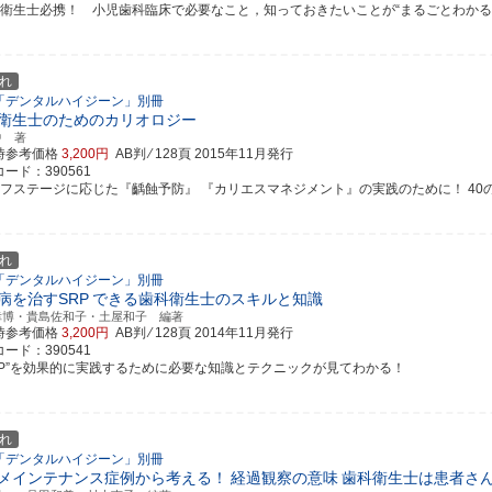
科衛生士必携！ 小児歯科臨床で必要なこと，知っておきたいことが“まるごとわかる
れ
「デンタルハイジーン」別冊
衛生士のためのカリオロジー
中 著
時参考価格
3,200円
AB判 ⁄ 128頁
2015年11月発行
ード：390561
イフステージに応じた『齲蝕予防』 『カリエスマネジメント』の実践のために！ 40のポイン
れ
「デンタルハイジーン」別冊
病を治すSRP
できる歯科衛生士のスキルと知識
幸博・貴島佐和子・土屋和子 編著
時参考価格
3,200円
AB判 ⁄ 128頁
2014年11月発行
ード：390541
SRP”を効果的に実践するために必要な知識とテクニックが見てわかる！
れ
「デンタルハイジーン」別冊
メインテナンス症例から考える！
経過観察の意味
歯科衛生士は患者さ