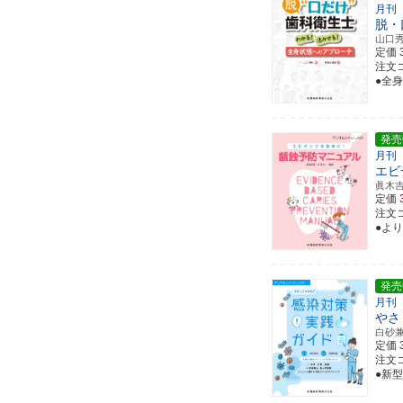
月刊
脱・
山口
定価
注文コ
●全
発売
月刊
エビ
眞木
定価
注文コ
●よ
発売
月刊
やさ
白砂
定価
注文コ
●新