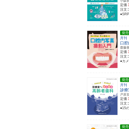
小森
定価
注文コ
●S
発売
月刊
口腔
齋藤
定価
注文コ
●カ
発売
月刊
診療
戸原
定価
注文コ
●15
発売