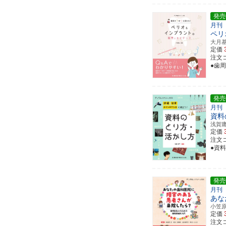
発売
月刊
ペリ
大月
定価
注文コ
●歯
発売
月刊
資料
浅賀
定価
注文コ
●資
発売
月刊
あな
小笠
定価
注文コ