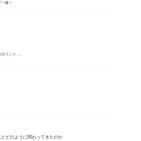
”一冊！
ト......
んとどのように関わってきたのか