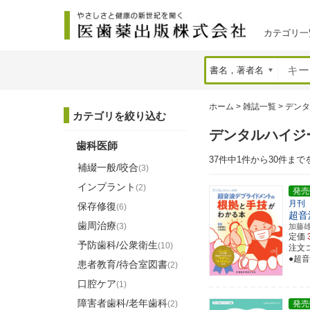
カテゴリ一
ホーム
>
雑誌一覧
>
デンタ
カテゴリを絞り込む
デンタルハイジ
歯科医師
37件中1件から30件まで
補綴一般/咬合
(3)
インプラント
(2)
発売
月刊
保存修復
(6)
超音
歯周治療
(3)
加藤
定価
予防歯科/公衆衛生
(10)
注文コ
●超
患者教育/待合室図書
(2)
口腔ケア
(1)
障害者歯科/老年歯科
(2)
発売