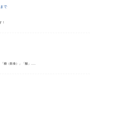
まで
す！
飲食）」「酸」......