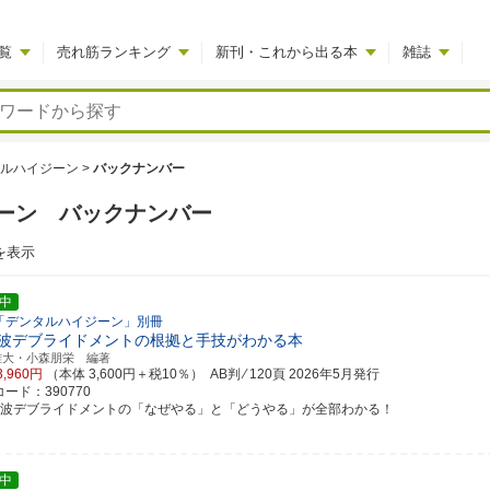
覧
売れ筋ランキング
新刊・これから出る本
雑誌
ルハイジーン
>
バックナンバー
ーン バックナンバー
を表示
中
「デンタルハイジーン」別冊
波デブライドメントの根拠と手技がわかる本
雄大・小森朋栄 編著
3,960円
（本体 3,600円＋税10％） AB判 ⁄ 120頁
2026年5月発行
ード：390770
音波デブライドメントの「なぜやる」と「どうやる」が全部わかる！
中