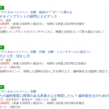
中
「デンタルハイジーン」別冊 臨床の“？”が“！”に変わる
オ＆インプラントの疑問とエビデンス
基弘 編著
3,850円
（本体 3,500円＋税10％） AB判 ⁄ 136頁
2024年5月発行
ード：390730
周治療とインプラントのメインテナンスに，根拠と自信をもって取り組むために！
中
「デンタルハイジーン」別冊 評価・治療・メインテナンスに役立つ！
のとり方・活かし方
庸平 編著
3,850円
（本体 3,500円＋税10％） AB判 ⁄ 148頁
2023年12月発行
ード：390720
料採得のポイント，採得した資料の活かし方を押さえて，歯科衛生士の臨床に役立て
中
「デンタルハイジーン」別冊
たの歯科医院に障害のある患者さんが来院したら？
歯科衛生士のための
原正・石井里加子・梶美奈子・寺田ハルカ 編著
3,850円
（本体 3,500円＋税10％） AB判 ⁄ 160頁
2023年5月発行
ード：390710