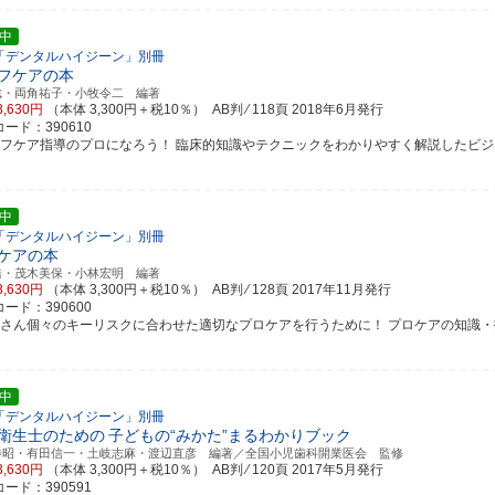
中
「デンタルハイジーン」別冊
フケアの本
聡・両角祐子・小牧令二 編著
3,630円
（本体 3,300円＋税10％） AB判 ⁄ 118頁
2018年6月発行
ード：390610
ルフケア指導のプロになろう！ 臨床的知識やテクニックをわかりやすく解説したビジ
中
「デンタルハイジーン」別冊
ケアの本
浩・茂木美保・小林宏明 編著
3,630円
（本体 3,300円＋税10％） AB判 ⁄ 128頁
2017年11月発行
ード：390600
者さん個々のキーリスクに合わせた適切なプロケアを行うために！ プロケアの知識・技術の
中
「デンタルハイジーン」別冊
衛生士のための
子どもの“みかた”まるわかりブック
勝昭・有田信一・土岐志麻・渡辺直彦 編著／全国小児歯科開業医会 監修
3,630円
（本体 3,300円＋税10％） AB判 ⁄ 120頁
2017年5月発行
ード：390591