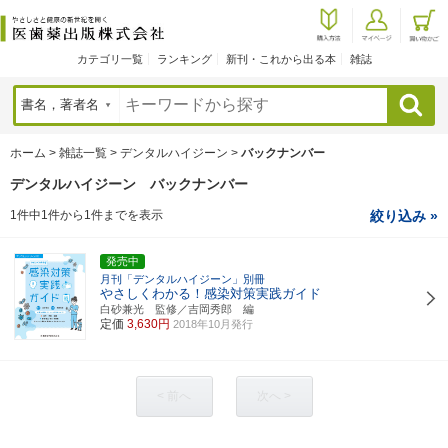
カテゴリ一覧
ランキング
新刊・これから出る本
雑誌
検索
ホーム
>
雑誌一覧
>
デンタルハイジーン
>
バックナンバー
デンタルハイジーン バックナンバー
1件中1件から1件までを表示
絞り込み »
発売中
月刊「デンタルハイジーン」別冊
やさしくわかる！感染対策実践ガイド
白砂兼光 監修／吉岡秀郎 編
定価
3,630円
2018年10月発行
< 前へ
次へ >