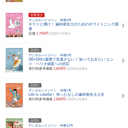
在庫僅少
デンタルハイジーン 45巻3号
キラリと輝け！
歯科衛生士のためのホワイトニング講
座
定価
1,760円
2025年3月発行
品切れ
デンタルハイジーン 45巻2号
DR×DHの連携で見逃さない！
知っておきたい エン
ド・ペリオ病変への対応
発行時参考価格
1,600円
2025年2月発行
品切れ
デンタルハイジーン 45巻1号
Life is colorful！
待ったなしの歯科衛生士人生
発行時参考価格
1,600円
2025年1月発行
品切れ
デンタルハイジーン 44巻12号