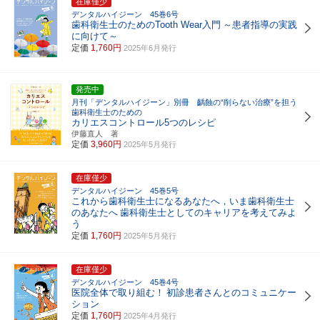
在庫僅少
デンタルハイジーン 45巻6号
歯科衛生士のためのTooth Wear入門
～患者指導の実践
に向けて～
定価
1,760円
2025年6月発行
発売中
月刊「デンタルハイジーン」別冊 齲蝕の“削らない治療”を担う
歯科衛生士のための
カリエスコントロール5つのレシピ
伊藤直人 著
定価
3,960円
2025年5月発行
在庫僅少
デンタルハイジーン 45巻5号
これから歯科衛生士になるあなたへ，いま歯科衛生士
のあなたへ
歯科衛生士としてのキャリアを考えてみよ
う
定価
1,760円
2025年5月発行
在庫僅少
デンタルハイジーン 45巻4号
医院全体で取り組む！
初診患者さんとのコミュニケー
ション
定価
1,760円
2025年4月発行