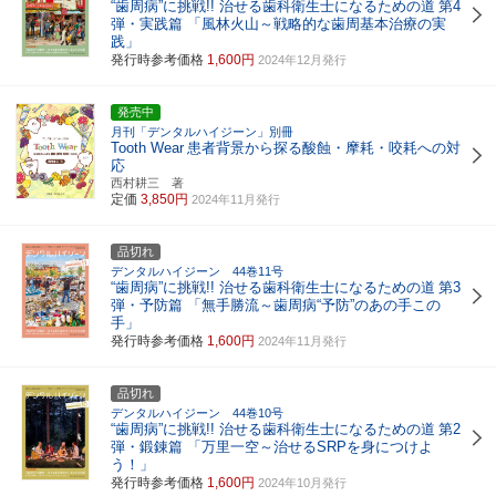
“歯周病”に挑戦!! 治せる歯科衛生士になるための道
第4
弾・実践篇 「風林火山～戦略的な歯周基本治療の実
践」
発行時参考価格
1,600円
2024年12月発行
発売中
月刊「デンタルハイジーン」別冊
Tooth Wear
患者背景から探る酸蝕・摩耗・咬耗への対
応
西村耕三 著
定価
3,850円
2024年11月発行
品切れ
デンタルハイジーン 44巻11号
“歯周病”に挑戦!! 治せる歯科衛生士になるための道
第3
弾・予防篇 「無手勝流～歯周病“予防”のあの手この
手」
発行時参考価格
1,600円
2024年11月発行
品切れ
デンタルハイジーン 44巻10号
“歯周病”に挑戦!! 治せる歯科衛生士になるための道
第2
弾・鍛錬篇 「万里一空～治せるSRPを身につけよ
う！」
発行時参考価格
1,600円
2024年10月発行