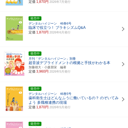
定価
1,870円
2026年7月発行
発売中
デンタルハイジーン 46巻6号
臨床で役立つ！
ブラキシズムQ&A
定価
1,870円
2026年6月発行
発売中
月刊「デンタルハイジーン」別冊
超音波デブライドメントの根拠と手技がわかる本
加藤雄大・小森朋栄 編著
定価
3,960円
2026年5月発行
発売中
デンタルハイジーン 46巻5号
歯科衛生士はどんなふうに働いているの？
のぞいてみ
よう 多職種連携の現場
定価
1,870円
2026年5月発行
発売中