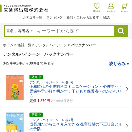
カテゴリ一覧
ランキング
新刊・これから出る本
雑誌
検索
ホーム
>
雑誌一覧
>
デンタルハイジーン
>
バックナンバー
デンタルハイジーン バックナンバー
345件中1件から30件までを表示
絞り込み »
発売中
デンタルハイジーン 46巻8号
令和時代の小児歯科コミュニケーション
～心理学×小
児歯科学が解き明かす，子どもと保護者へのかかわり
方
定価
1,870円
2026年8月発行
発売中
デンタルハイジーン 46巻7号
成長期だからこそ介入できる
発育段階の不正咬合とそ
の予防