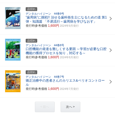
品切れ
デンタルハイジーン 44巻9号
“歯周病”に挑戦!! 治せる歯科衛生士になるための道
第1
弾・知識篇 「不易流行～歯周病を学びなおす」
発行時参考価格
1,600円
2024年9月発行
品切れ
デンタルハイジーン 44巻8号
口腔機能の発達を難しくする要因
～学習が必要な口腔
機能の獲得プロセスを知り，対応する～
発行時参考価格
1,600円
2024年8月発行
品切れ
デンタルハイジーン 44巻7号
矯正治療中の患者さんのカリエス&ペリオコントロー
ル
発行時参考価格
1,600円
2024年7月発行
< 前へ
次へ >