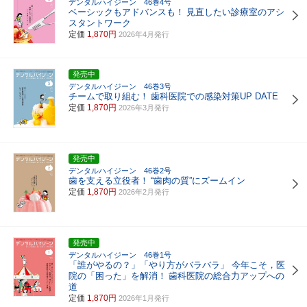
デンタルハイジーン 46巻4号
ベーシックもアドバンスも！
見直したい診療室のアシ
スタントワーク
定価
1,870円
2026年4月発行
発売中
デンタルハイジーン 46巻3号
チームで取り組む！
歯科医院での感染対策UP DATE
定価
1,870円
2026年3月発行
発売中
デンタルハイジーン 46巻2号
歯を支える立役者！
“歯肉の質”にズームイン
定価
1,870円
2026年2月発行
発売中
デンタルハイジーン 46巻1号
「誰がやるの？」「やり方がバラバラ」 今年こそ，医
院の「困った」を解消！
歯科医院の総合力アップへの
道
定価
1,870円
2026年1月発行