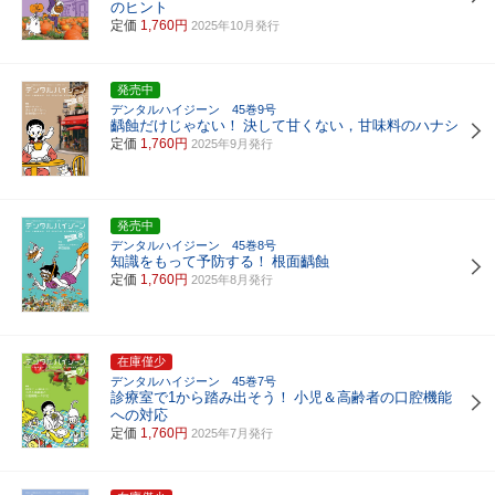
のヒント
定価
1,760円
2025年10月発行
発売中
デンタルハイジーン 45巻9号
齲蝕だけじゃない！
決して甘くない，甘味料のハナシ
定価
1,760円
2025年9月発行
発売中
デンタルハイジーン 45巻8号
知識をもって予防する！
根面齲蝕
定価
1,760円
2025年8月発行
在庫僅少
デンタルハイジーン 45巻7号
診療室で1から踏み出そう！
小児＆高齢者の口腔機能
への対応
定価
1,760円
2025年7月発行