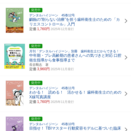
発売中
デンタルハイジーン 45巻12号
齲蝕の“削らない治療”を担う歯科衛生士のための
「カ
リエスコントロール」入門
定価
1,760円
2025年12月発行
発売中
月刊「デンタルハイジーン」別冊 歯科衛生士だからできる！
中年期・プレ高齢期の患者さんへの気づきと対応
口腔
衛生指導から食事指導まで
長谷剛志 著
定価
3,960円
2025年11月発行
発売中
デンタルハイジーン 45巻11号
わかる！ 読める！ 活かせる！
歯科衛生士のための
X線写真講座
定価
1,760円
2025年11月発行
発売中
デンタルハイジーン 45巻10号
目指せ！ TBIマスター
行動変容モデルに基づいた臨床